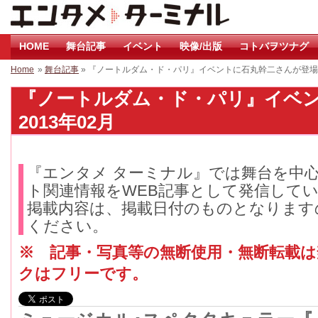
HOME
舞台記事
イベント
映像/出版
コトバヲツナグ
Home
»
舞台記事
» 『ノートルダム・ド・パリ』イベントに石丸幹二さんが登場
『ノートルダム・ド・パリ』イベ
2013年02月
『エンタメ ターミナル』では舞台を中
ト関連情報をWEB記事として発信して
掲載内容は、掲載日付のものとなります
ください。
※ 記事・写真等の無断使用・無断転載
クはフリーです。