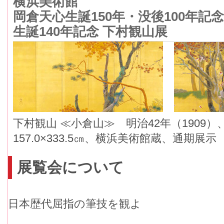
横浜美術館
岡倉天心生誕150年・没後100年記念
生誕140年記念 下村観山展
下村観山 ≪小倉山≫ 明治42年（1909
157.0×333.5㎝、横浜美術館蔵、通期展示
展覧会について
日本歴代屈指の筆技を観よ