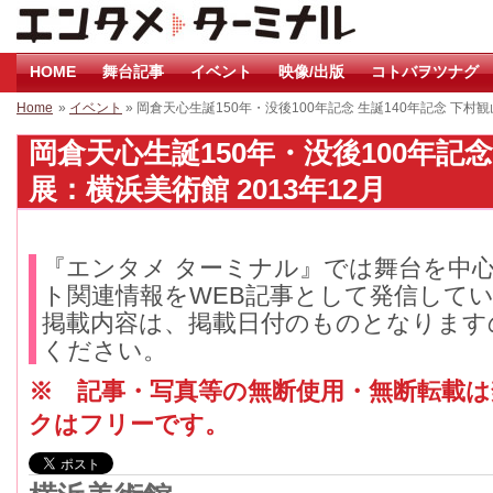
HOME
舞台記事
イベント
映像/出版
コトバヲツナグ
Home
»
イベント
» 岡倉天心生誕150年・没後100年記念 生誕140年記念 下
岡倉天心生誕150年・没後100年記念
展：横浜美術館 2013年12月
『エンタメ ターミナル』では舞台を中
ト関連情報をWEB記事として発信して
掲載内容は、掲載日付のものとなります
ください。
※ 記事・写真等の無断使用・無断転載
クはフリーです。