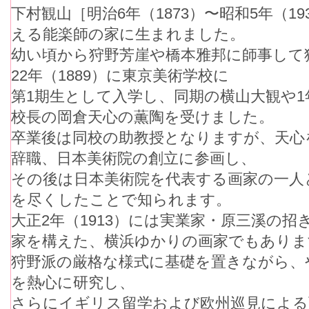
下村観山［明治6年（1873）〜昭和5年（1
える能楽師の家に生まれました。
幼い頃から狩野芳崖や橋本雅邦に師事して
22年（1889）に東京美術学校に
第1期生として入学し、同期の横山大観や
校長の岡倉天心の薫陶を受けました。
卒業後は同校の助教授となりますが、天心
辞職、日本美術院の創立に参画し、
その後は日本美術院を代表する画家の一人
を尽くしたことで知られます。
大正2年（1913）には実業家・原三溪の
家を構えた、横浜ゆかりの画家でもありま
狩野派の厳格な様式に基礎を置きながら、
を熱心に研究し、
さらにイギリス留学および欧州巡見による