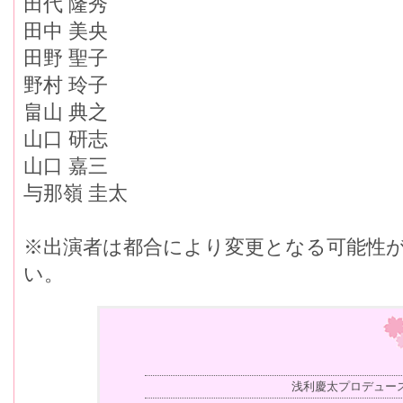
田代 隆秀
田中 美央
田野 聖子
野村 玲子
畠山 典之
山口 研志
山口 嘉三
与那嶺 圭太
※出演者は都合により変更となる可能性
い。
浅利慶太プロデュー