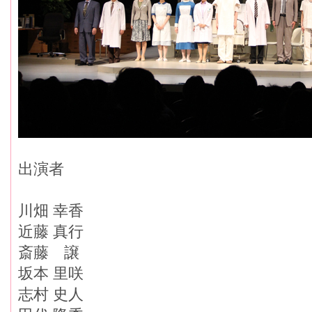
出演者
川畑 幸香
近藤 真行
斎藤 譲
坂本 里咲
志村 史人