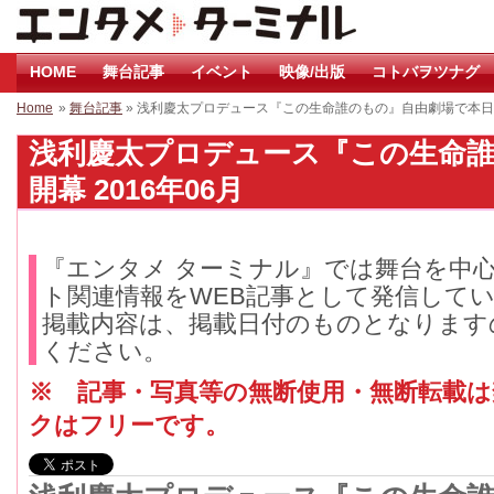
HOME
舞台記事
イベント
映像/出版
コトバヲツナグ
Home
»
舞台記事
» 浅利慶太プロデュース『この生命誰のもの』自由劇場で本
浅利慶太プロデュース『この生命
開幕 2016年06月
『エンタメ ターミナル』では舞台を中
ト関連情報をWEB記事として発信して
掲載内容は、掲載日付のものとなります
ください。
※ 記事・写真等の無断使用・無断転載
クはフリーです。