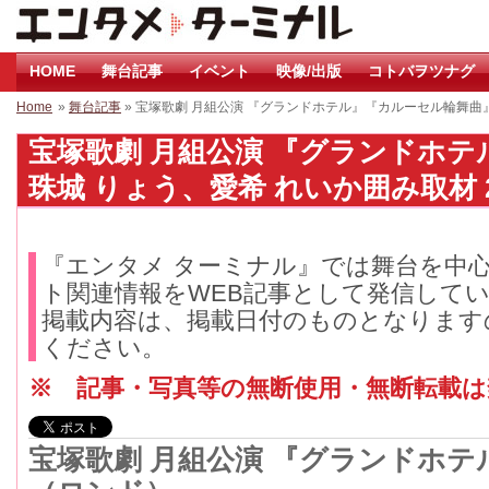
HOME
舞台記事
イベント
映像/出版
コトバヲツナグ
Home
»
舞台記事
» 宝塚歌劇 月組公演 『グランドホテル』『カルーセル輪舞曲
宝塚歌劇 月組公演 『グランドホ
珠城 りょう、愛希 れいか囲み取材 2
『エンタメ ターミナル』では舞台を中
ト関連情報をWEB記事として発信して
掲載内容は、掲載日付のものとなります
ください。
※ 記事・写真等の無断使用・無断転載
宝塚歌劇 月組公演 『グランドホ