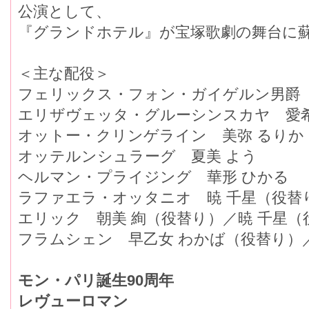
公演として、
『グランドホテル』が宝塚歌劇の舞台に
＜主な配役＞
フェリックス・フォン・ガイゲルン男爵 
エリザヴェッタ・グルーシンスカヤ 愛希
オットー・クリンゲライン 美弥 るりか
オッテルンシュラーグ 夏美 よう
ヘルマン・プライジング 華形 ひかる
ラファエラ・オッタニオ 暁 千星（役替
エリック 朝美 絢（役替り）／暁 千星（
フラムシェン 早乙女 わかば（役替り）
モン・パリ誕生90周年
レヴューロマン