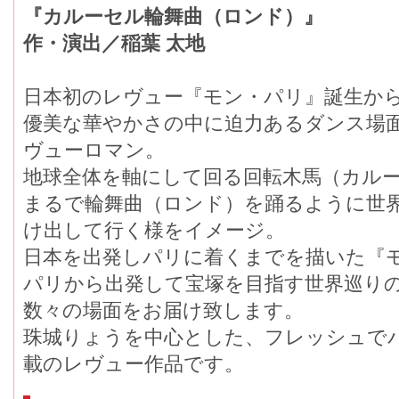
『カルーセル輪舞曲（ロンド）』
作・演出／稲葉 太地
日本初のレヴュー『モン・パリ』誕生から
優美な華やかさの中に迫力あるダンス場
ヴューロマン。
地球全体を軸にして回る回転木馬（カル
まるで輪舞曲（ロンド）を踊るように世
け出して行く様をイメージ。
日本を出発しパリに着くまでを描いた『
パリから出発して宝塚を目指す世界巡り
数々の場面をお届け致します。
珠城りょうを中心とした、フレッシュで
載のレヴュー作品です。