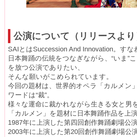
公演について（リリースより
SAIとはSuccession And Innovatio
日本舞踊の伝統をつなぎながら、“いま”こ
を放つ公演でありたい、
そんな願いがこめられています。
今回の題材は、世界的オペラ「カルメン」
ワードは“裁”。
様々な運命に裁かれながら生きる女と男
「カルメン」を題材に日本舞踊作品を上
1987年に上演した第四回創作舞踊劇場公
2003年に上演した第20回創作舞踊劇場