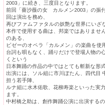
2003」に続き、三度目となります。
前回「薔沙薇の女 カルメン2003」の
回は演出を務め、
再びファムファタルの妖艶な世界にいざ
本作で使用する曲は、邦楽ではありませ
のある、
ビゼーのオペラ「カルメン」の楽曲を使
台詞も唄もなく、踊りだけで登場人物の
くという
日本舞踊の作品の中ではとても斬新な形
出演には、ソル組に市川ぼたん、四代目 
担う若手陣、
ルナ組に水木佑歌、花柳寿楽といった実
ます。
中村橋之助は、創作舞踊公演に出演する