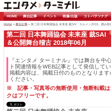
HOME
舞台記事
イベント
映像/出版
コトバヲツナグ
Home
»
舞台記事
» 第二回 日本舞踊協会 未来座 裁SAI「カルメン2018」囲
第二回 日本舞踊協会 未来座 裁SAI
＆公開舞台稽古 2018年06月
『エンタメ ターミナル』では舞台を中
ト関連情報をWEB記事として発信して
掲載内容は、掲載日付のものとなります
ください。
※ 記事・写真等の無断使用・無断転載
クはフリーです。