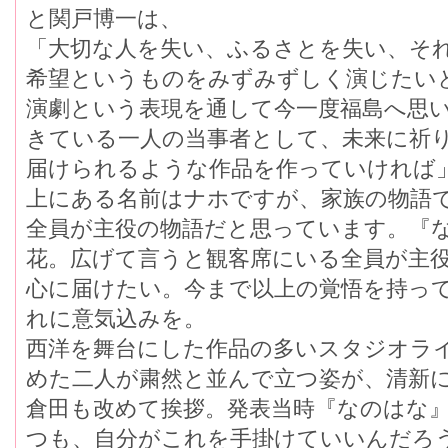
と関戸博一は、
「大切な人を失い、ふるさとを失い、そ
希望というものをみずみずしく演じたい
演劇という表現を通して今一度福島へ思
きている一人の当事者として、未来に祈
届けられるような作品を作っていければ」
上にある名前はナホですが、家族の物語
全員が主役の物語だと思っています。『
花。広げて言うと観客席にいる全員が主
心に届けたい。今まで以上の覚悟を持って
れに意気込みを。
西洋を舞台にした作品の多いスタジオラ
めた二人が粛然と並んで立つ姿が、清新
倉田も改めて挨拶。発表当時『なのはな
つも、自分がこれを手掛けていいんだろ