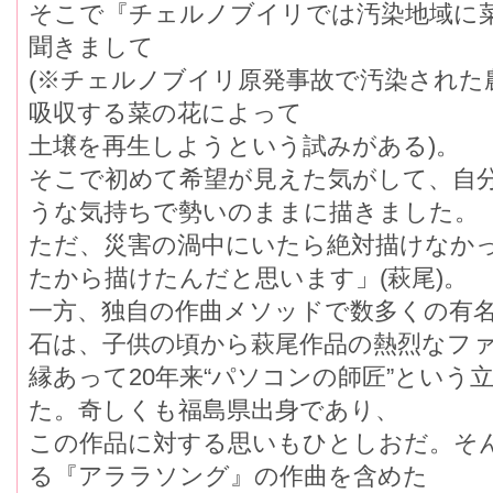
そこで『チェルノブイリでは汚染地域に
聞きまして
(※チェルノブイリ原発事故で汚染された
吸収する菜の花によって
土壌を再生しようという試みがある)。
そこで初めて希望が見えた気がして、自分
うな気持ちで勢いのままに描きました。
ただ、災害の渦中にいたら絶対描けなか
たから描けたんだと思います」(萩尾)。
一方、独自の作曲メソッドで数多くの有名
石は、子供の頃から萩尾作品の熱烈なフ
縁あって20年来“パソコンの師匠”という
た。奇しくも福島県出身であり、
この作品に対する思いもひとしおだ。そ
る『アララソング』の作曲を含めた