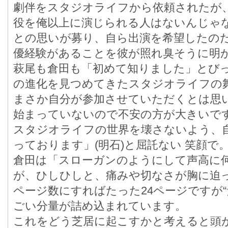
劇伴をスタジオライフから依頼されたが
役を俺以上に演じられる人はないんじゃ
との思いが募り、自ら出演を希望したの
優経験があることを彼が照れ臭そうに明
萩尾も倉田も「初めて知りました」とび
の進化を見つめてきたスタジオライフの
まさか自分が参加させていただくとは思
始まっていないので不安の方が大きいで
スタジオライフの世界を壊さないよう、
っております」(明石)と屈託ない 笑顔で
倉田は「スローガンのようにして声高に
が、ひしひしと、痛みや切なさが胸に迫
ページ数にすればたった24ページですが
ごい分量が詰め込まれています。
これをどう芝居に起こすかと考えると頭が