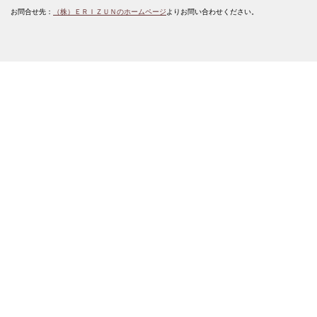
お問合せ先：
（株）ＥＲＩＺＵＮのホームページ
よりお問い合わせください。