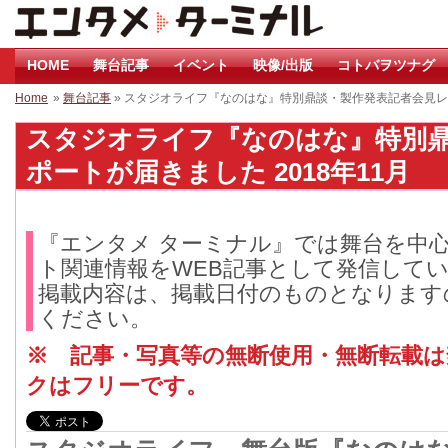
HOME
舞台記事
イベント
映像/出版
コトバヲツナグ
Home
»
舞台記事
» スタジオライフ『なのはな』特別鼎談・製作発表記者会見
スタジオライフ『なのはな』特別
ポートが届きました 2018年11月
『エンタメ ターミナル』では舞台を中
ト関連情報をWEB記事として発信して
掲載内容は、掲載日付のものとなります
ください。
※ 記事・写真等の無断使用・無断転載
クはフリーです。