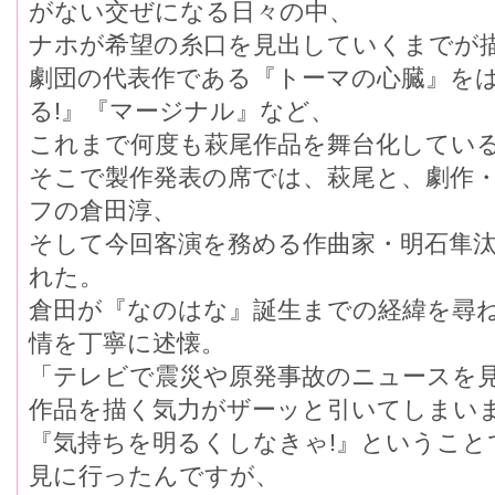
がない交ぜになる日々の中、
ナホが希望の糸口を見出していくまでが
劇団の代表作である『トーマの心臓』をは
る!』『マージナル』など、
これまで何度も萩尾作品を舞台化してい
そこで製作発表の席では、萩尾と、劇作
フの倉田淳、
そして今回客演を務める作曲家・明石隼汰
れた。
倉田が『なのはな』誕生までの経緯を尋ね
情を丁寧に述懐。
「テレビで震災や原発事故のニュースを
作品を描く気力がザーッと引いてしまい
『気持ちを明るくしなきゃ!』ということ
見に行ったんですが、