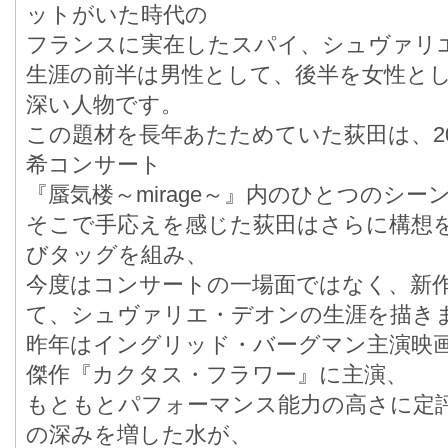
ットがいた時代の
フランスに実在したスパイ、シュヴァリ
生涯の前半は男性として、後半を女性と
深い人物です。
この題材を長年あたためていた荻田は、2
希コンサート
『蜃気楼～mirage～』内のひとつのシ
そこで手応えを感じた荻田はさらに構想
びタッグを組み、
今度はコンサートの一場面ではなく、新
て、シュヴァリエ・デオンの生涯を描き
昨年はイングリッド・バーグマン主演映
傑作『カクタス・フラワー』に主演、
もともとパフォーマンス能力の高さに定
の深みを増した水が、