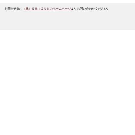
お問合せ先：
（株）ＥＲＩＺＵＮのホームページ
よりお問い合わせください。