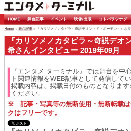
HOME
舞台記事
イベント
映像/出版
コトバヲツナグ
Home
»
舞台記事
» 『カリソメノカタビラ～奇説デオン・ド・ボーモン～』水
『カリソメノカタビラ～奇説デオ
希さんインタビュー 2019年09月
『エンタメ ターミナル』では舞台を中
ト関連情報をWEB記事として発信して
掲載内容は、掲載日付のものとなります
ください。
※ 記事・写真等の無断使用・無断転載
クはフリーです。