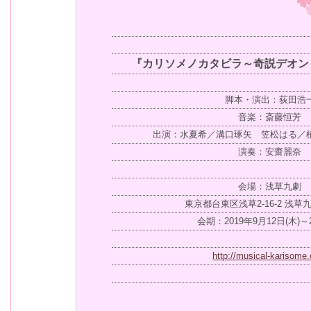
『カリソメノカタビラ～奇説デオン
脚本・演出：荻田浩
音楽：斎藤恒芳
出演：水夏希／溝口琢矢 笠松はる／
演奏：安齋麗奈
会場：浅草九劇
東京都台東区浅草2-16-2 浅草
会期：2019年9月12日(木)～2
http://musical-karisome