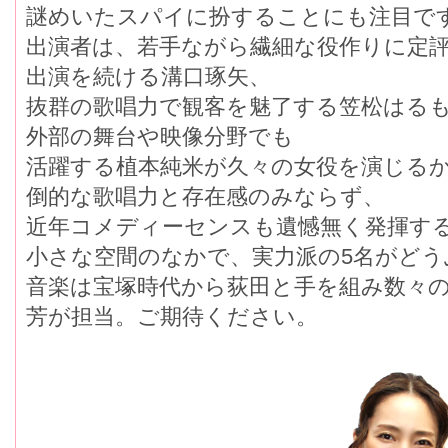
謎めいたスパイに扮することにも注目で
出演者は、若手ながら繊細な役作りに定
出演を続ける溝口琢矢、
抜群の歌唱力で観客を魅了する笠松はる
外部の舞台や映像分野でも
活躍する植本純米が久々の女役を演じる
倒的な歌唱力と存在感のみならず、
近年コメディーセンスも遺憾無く発揮す
小さな空間のなかで、実力派の5名がど
音楽は宝塚時代から荻田と手を組み数々
芳が担当。ご期待ください。