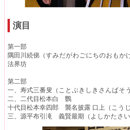
演目
第一部
隅田川続俤（すみだがわごにちのおもか
法界坊
第二部
一、寿式三番叟（ことぶきしきさんばそ
二、二代目松本白 鸚
十代目松本幸四郎 襲名披露 口上（こう
三、源平布引滝 義賢最期（よしかたさ