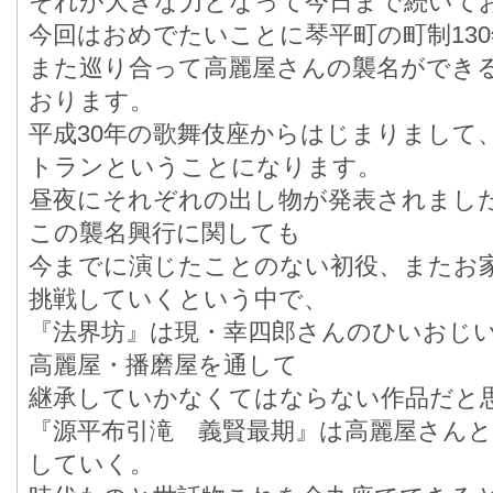
それが大きな力となって今日まで続いて
今回はおめでたいことに琴平町の町制13
また巡り合って高麗屋さんの襲名ができ
おります。
平成30年の歌舞伎座からはじまりまして
トランということになります。
昼夜にそれぞれの出し物が発表されまし
この襲名興行に関しても
今までに演じたことのない初役、またお
挑戦していくという中で、
『法界坊』は現・幸四郎さんのひいおじ
高麗屋・播磨屋を通して
継承していかなくてはならない作品だと
『源平布引滝 義賢最期』は高麗屋さん
していく。