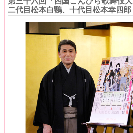
第三十六回『四国こんぴら歌舞伎大
二代目松本白鸚、十代目松本幸四郎