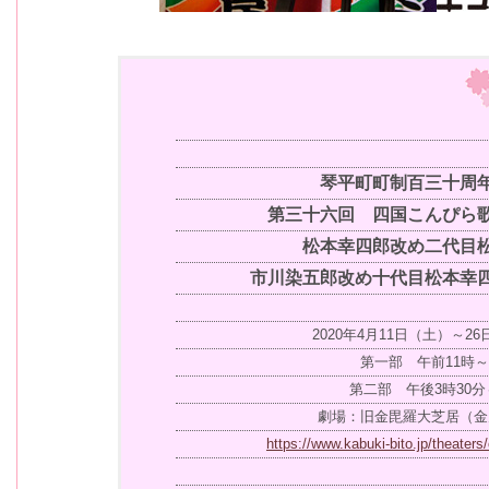
琴平町町制百三十周
第三十六回 四国こんぴら
松本幸四郎改め二代目
市川染五郎改め十代目松本幸
2020年4月11日（土）～2
第一部 午前11時～
第二部 午後3時30分
劇場：旧金毘羅大芝居（金
https://www.kabuki-bito.jp/theaters/