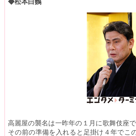
◆松本白鸚
高麗屋の襲名は一昨年の１月に歌舞伎座
その前の準備を入れると足掛け４年でこ