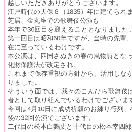
越しいただきありがとうございます。
江戸時代の天保６（1835）年に建てられ
芝居、金丸座での歌舞伎公演も
本年で36回目を迎えることとなりました
第一回目は昭和60年ですが、当時の先輩
在に至っているわけです。
本公演は、四国さぬきの春の風物詩とな
化財保護法が改定され、
これまで保存重視の方針から、活用しな
りました。
そういう面では、我々のこんぴら歌舞伎は
者として取り組んでいるわけでございま
今回は4月10日に成功祈願のお練り行列、4
後の32回公演でございます。
二代目の松本白鸚丈と十代目の松本幸四