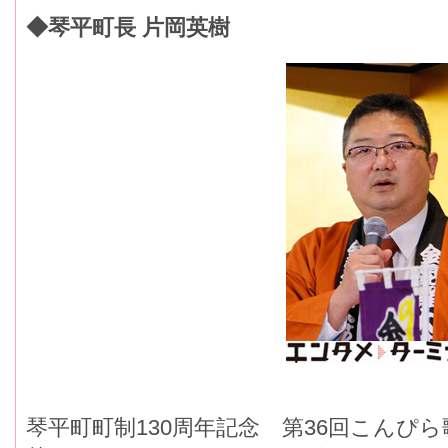
◆琴平町長 片岡英樹
琴平町町制130周年記念 第36回こんぴ