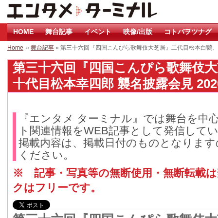
HOME
舞台記事
イベント
映像/出版
コトバヲツナグ
Home
»
舞台記事
» 第三十六回『四国こんぴら歌舞伎大芝居』二代目松本白鸚、
第三十六回『四国こんぴら歌舞伎大
十代目松本幸四郎 襲名披露会見 202
『エンタメ ターミナル』では舞台を中
ト関連情報をWEB記事として発信して
掲載内容は、掲載日付のものとなります
ください。
※ 記事・写真等の無断使用・無断転載
クはフリーです。