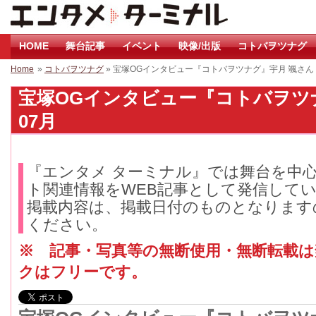
HOME
舞台記事
イベント
映像/出版
コトバヲツナグ
Home
»
コトバヲツナグ
» 宝塚OGインタビュー『コトバヲツナグ』宇月 颯さん
宝塚OGインタビュー『コトバヲツナグ
07月
『エンタメ ターミナル』では舞台を中
ト関連情報をWEB記事として発信して
掲載内容は、掲載日付のものとなります
ください。
※ 記事・写真等の無断使用・無断転載
クはフリーです。