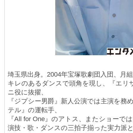
埼玉県出身。2004年宝塚歌劇団入団、月
キレのあるダンスで頭角を現し、『エリ
ニ役に抜擢、
『ジプシー男爵』新人公演では主演を務
テル』の運転手、
『All for One』のアトス、またショ
演技・歌・ダンスの三拍子揃った実力派