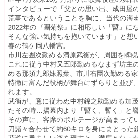
インタビューで「父との思い出、成田屋
荒事であるということを胸に、当代の海
2022年の『團菊祭』に相応しい『暫』に
そんな強い気持ちを抱いています」と想い
春の鶴ケ岡八幡宮。
市川左團次勤める清原武衡が、周囲を睥
これに従う中村又五郎勤めるなまず坊主
める那須九郎妹照葉、市川右團次勤める家
特徴に富んだ役柄が舞台にずらりと並ひ
れます。
武衡が、意に従わぬ中村錦之助勤める加
たその時…揚幕内より「暫く、暫く」と
その声に、客席のボルテージが高まっ
刀諸々合わせて約60キロを身にまとった鎌