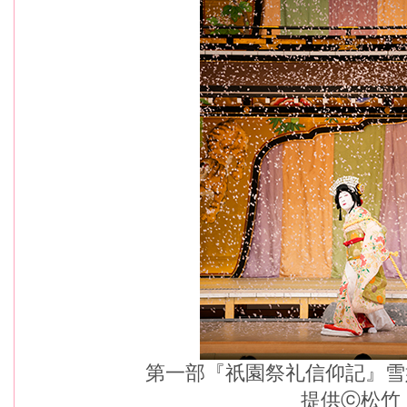
第一部『祇園祭礼信仰記』雪
提供ⓒ松竹