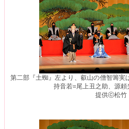
第二部『土蜘』左より、叡山の僧智籌実
持音若=尾上丑之助、源頼
提供ⓒ松竹