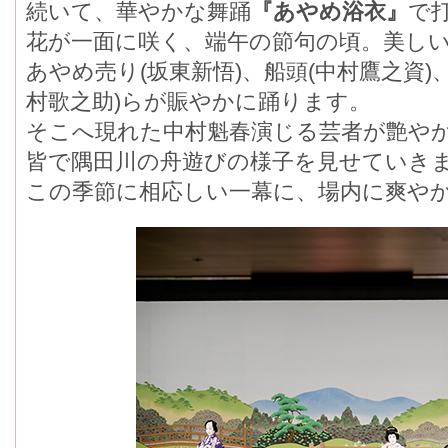
続いて、華やかな舞踊
『あやめ浴衣』
て
花が一面に咲く、端午の節句の頃。美し
あやめ売り(坂東新悟)、船頭(中村鷹之資)
村歌之助)らが賑やかに踊ります。
そこへ現れた中村魁春演じる芸者が艶やか
皆で隅田川の舟遊びの様子を見せていき
この季節に相応しい一幕に、場内に爽やか