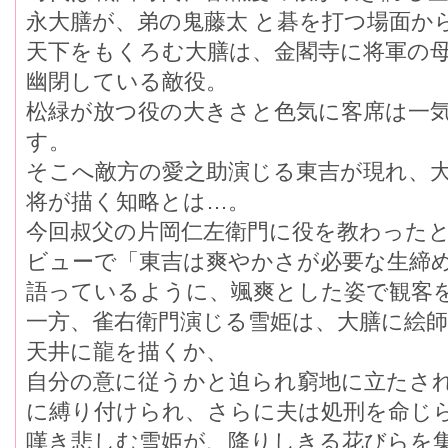
永大膳が、弟の鬼藤太 と碁を打つ場面か
天下をもくろむ大膳は、金閣寺に将軍の
幽閉している敵役。
松緑が放つ役の大きさと色気に客席は一
す。
そこへ敵方の愛之助演じる東吉が現れ
将が描く知略とは…。
今回叔父の片岡仁左衛門に役を教わった
ビューで「東吉は爽やかさが必要な生
語っているように、颯爽とした姿で観客
一方、雀右衛門演じる雪姫は、大膳に絵師
天井に龍を描くか、
自分の意に従うかと迫られ窮地に立たさ
に縛り付けられ、さらに夫は処刑を命じ
嘆き悲しむ雪姫が、降りしきる花びらを