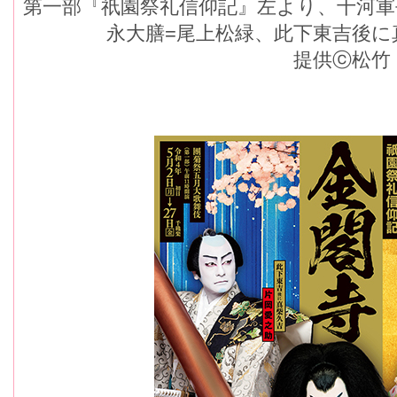
第一部『祇園祭礼信仰記』左より、十河軍
永大膳=尾上松緑、此下東吉後に
提供ⓒ松竹