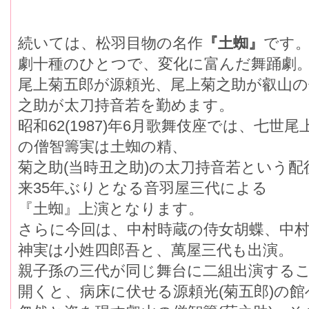
続いては、松羽目物の名作
『土蜘』
です
劇十種のひとつで、変化に富んだ舞踊劇
尾上菊五郎が源頼光、尾上菊之助が叡山
之助が太刀持音若を勤めます。
昭和62(1987)年6月歌舞伎座では、七
の僧智籌実は土蜘の精、
菊之助(当時丑之助)の太刀持音若という配
来35年ぶりとなる音羽屋三代による
『土蜘』上演となります。
さらに今回は、中村時蔵の侍女胡蝶、中
神実は小姓四郎吾と、萬屋三代も出演。
親子孫の三代が同じ舞台に二組出演するこ
開くと、病床に伏せる源頼光(菊五郎)の館