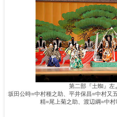
第二部『土蜘』左
坂田公時=中村種之助、平井保昌=中村又
精=尾上菊之助、渡辺綱=中