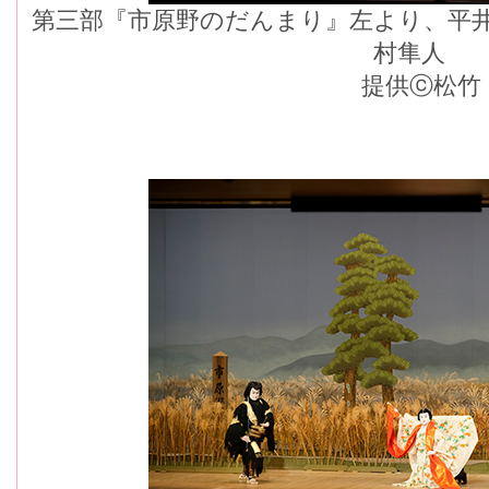
第三部『市原野のだんまり』左より、平
村隼人
提供ⓒ松竹