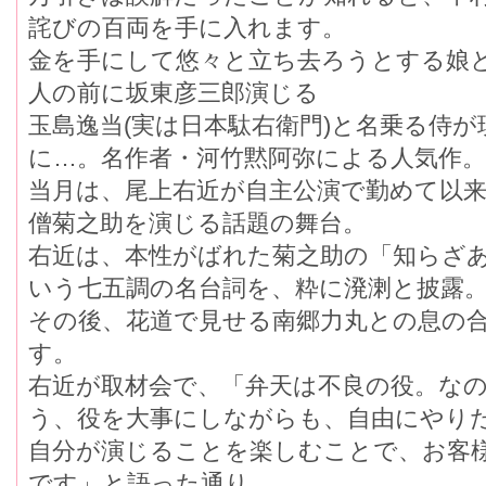
詫びの百両を手に入れます。
金を手にして悠々と立ち去ろうとする娘
人の前に坂東彦三郎演じる
玉島逸当(実は日本駄右衛門)と名乗る侍が
に…。名作者・河竹黙阿弥による人気作。
当月は、尾上右近が自主公演で勤めて以
僧菊之助を演じる話題の舞台。
右近は、本性がばれた菊之助の「知らさ
いう七五調の名台詞を、粋に溌溂と披露
その後、花道で見せる南郷力丸との息の合
す。
右近が取材会で、「弁天は不良の役。なの
う、役を大事にしながらも、自由にやり
自分が演じることを楽しむことで、お客
です」と語った通り、