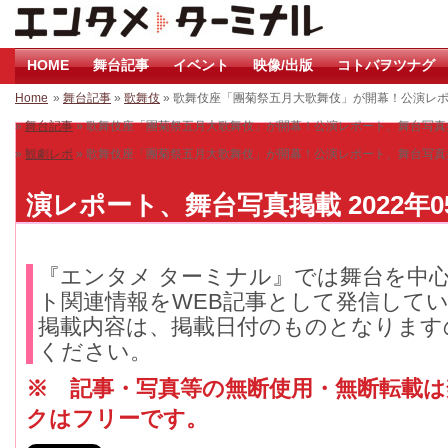
HOME
舞台記事
イベント
映像/出版
コトバヲツナグ
Home
»
舞台記事
»
歌舞伎
» 歌舞伎座「團菊祭五月大歌舞伎」が開幕！公演レ
»
舞台記事
» 歌舞伎座「團菊祭五月大歌舞伎」が開幕！公演レポート、舞台写真
»
観劇レポ
» 歌舞伎座「團菊祭五月大歌舞伎」が開幕！公演レポート、舞台写真
演レポート、舞台写真掲載 2022年0
『エンタメ ターミナル』では舞台を中
ト関連情報をWEB記事として発信して
掲載内容は、掲載日付のものとなります
ください。
※ 記事・写真等の無断使用・無断転載
クはフリーです。