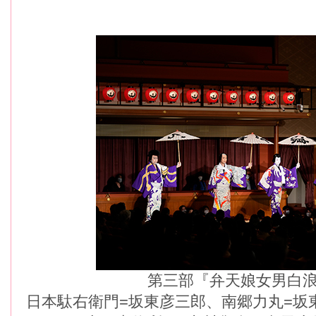
第三部『弁天娘女男白
日本駄右衛門=坂東彦三郎、南郷力丸=坂