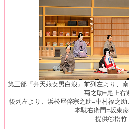
第三部『弁天娘女男白浪』前列左より、南
菊之助=尾上右
後列左より、浜松屋倅宗之助=中村福之助
本駄右衛門=坂東
提供ⓒ松竹