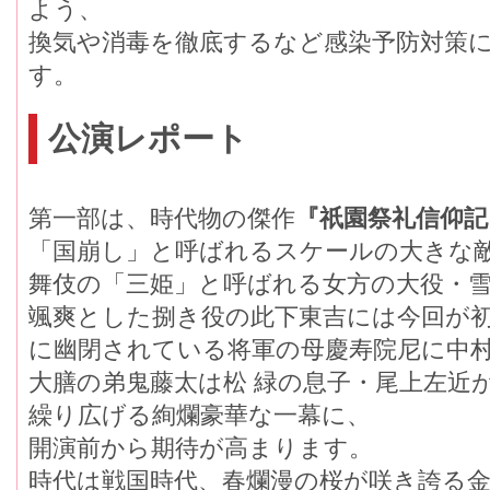
よう、
換気や消毒を徹底するなど感染予防対策
す。
公演レポート
第一部は、時代物の傑作
『祇園祭礼信仰記
「国崩し」と呼ばれるスケールの大きな
舞伎の「三姫」と呼ばれる女方の大役・
颯爽とした捌き役の此下東吉には今回が
に幽閉されている将軍の母慶寿院尼に中
大膳の弟鬼藤太は松 緑の息子・尾上左近か
繰り広げる絢爛豪華な一幕に、
開演前から期待が高まります。
時代は戦国時代、春爛漫の桜が咲き誇る