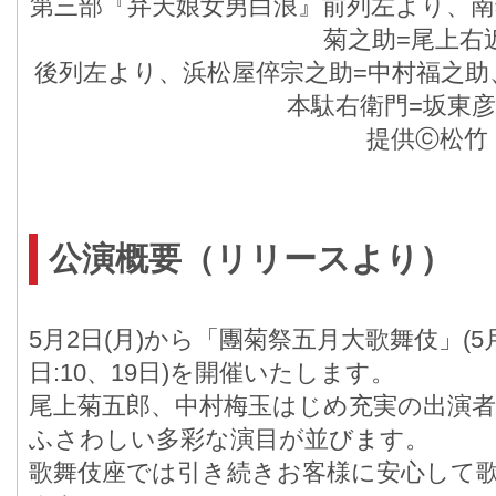
第三部『弁天娘女男白浪』前列左より、南
菊之助=尾上右
後列左より、浜松屋倅宗之助=中村福之助
本駄右衛門=坂東
提供ⓒ松竹
公演概要（リリースより）
5月2日(月)から「團菊祭五月大歌舞伎」(5
日:10、19日)を開催いたします。
尾上菊五郎、中村梅玉はじめ充実の出演者
ふさわしい多彩な演目が並びます。
歌舞伎座では引き続きお客様に安心して