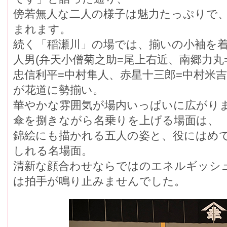
傍若無人な二人の様子は魅力たっぷりで
まれます。
続く「稲瀬川」の場では、揃いの小袖を
人男(弁天小僧菊之助=尾上右近、南郷力丸
忠信利平=中村隼人、赤星十三郎=中村米吉
が花道に勢揃い。
華やかな雰囲気が場内いっぱいに広がり
傘を捌きながら名乗りを上げる場面は、
錦絵にも描かれる五人の姿と、役にはめ
しれる名場面。
清新な顔合わせならではのエネルギッ
は拍手が鳴り止みませんでした。