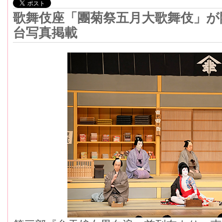
歌舞伎座「團菊祭五月大歌舞伎」が
台写真掲載