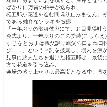
花道に勇ましい姿を現すと、満席となっ
ばかりに万雷の拍手が送られ、
権五郎が花道を進む間鳴り止みません。そ
である雄弁なツラネを披露。
「一年ぶりの歌舞伎座にて、お目見得叶う
会式より、一年ぶりのこの扮装(こしらえ
すじをとおすは親父譲り親父の口まね口
び……」という台詞を披露し、場内を沸
見事に悪人たちを退けた権五郎は、最後に
方で花道を引っ込み、
会場の盛り上がりは最高潮となる中、幕を