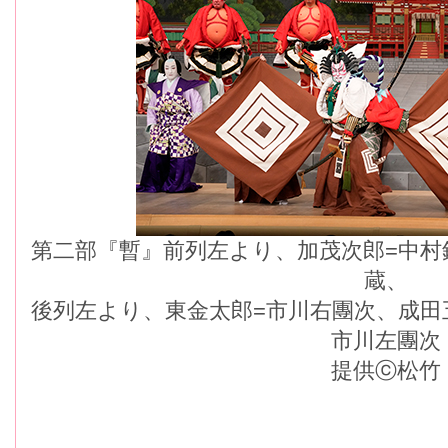
第二部『暫』前列左より、加茂次郎=中村
蔵、
後列左より、東金太郎=市川右團次、成田
市川左團次
提供ⓒ松竹