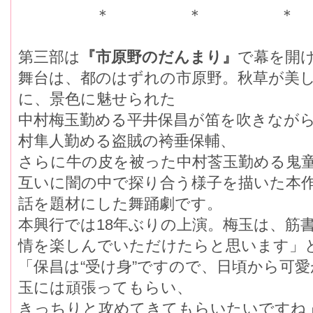
＊ ＊ ＊
第三部は
『市原野のだんまり』
で幕を開
舞台は、都のはずれの市原野。秋草が
に、景色に魅せられた
中村梅玉勤める平井保昌が笛を吹きなか
村隼人勤める盗賊の袴垂保輔、
さらに牛の皮を被った中村莟玉勤める鬼童
互いに闇の中で探り合う様子を描いた本
話を題材にした舞踊劇です。
本興行では18年ぶりの上演。梅玉は、筋
情を楽しんでいただけたらと思います」
「保昌は“受け身”ですので、日頃から可
玉には頑張ってもらい、
きっちりと攻めてきてもらいたいですね