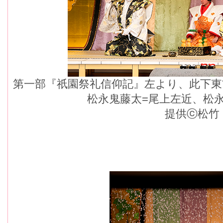
第一部『祇園祭礼信仰記』左より、此下東
松永鬼藤太=尾上左近、松
提供ⓒ松竹