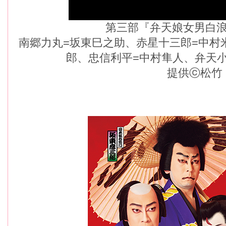
第三部『弁天娘女男白
南郷力丸=坂東巳之助、赤星十三郎=中村
郎、忠信利平=中村隼人、弁天
提供ⓒ松竹