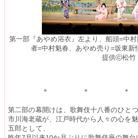
第一部『あやめ浴衣』左より、船頭=中村
者=中村魁春、あやめ売り=坂東新
提供ⓒ松竹
＊ ＊ ＊
第二部の幕開けは、歌舞伎十八番のひと
市川海老蔵が、江戸時代から人々の心を
五郎として、
昨年7月以来10か月ぶりに歌舞伎座の舞