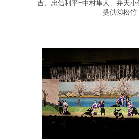
吉、忠信利平=中村隼人、弁天
提供ⓒ松竹