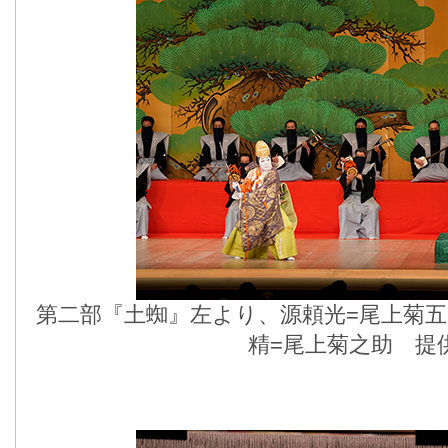
第二部『土蜘』左より、源頼光=尾上菊
精=尾上菊之助 提