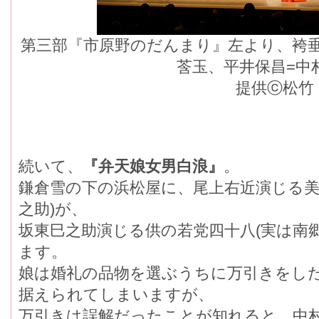
第三部『市原野のだんまり』左より、袴
莟玉、平井保昌=
提供ⓒ松竹
続いて、
『弁天娘女男白浪』
。
鎌倉雪の下の浜松屋に、尾上右近演じる
之助)が、
坂東巳之助演じる供の若党四十八(実は南
ます。
娘は婚礼の品物を選ぶうちに万引きをし
据えられてしまいますが、
万引きは誤解だったことが知れると、中