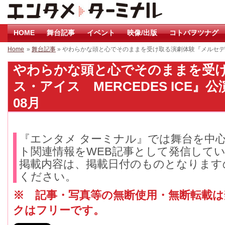
HOME
舞台記事
イベント
映像/出版
コトバヲツナグ
Home
»
舞台記事
» やわらかな頭と心でそのままを受け取る演劇体験『メルセデス
やわらかな頭と心でそのままを受
ス・アイス MERCEDES ICE』公
08月
『エンタメ ターミナル』では舞台を中
ト関連情報をWEB記事として発信して
掲載内容は、掲載日付のものとなります
ください。
※ 記事・写真等の無断使用・無断転載
クはフリーです。