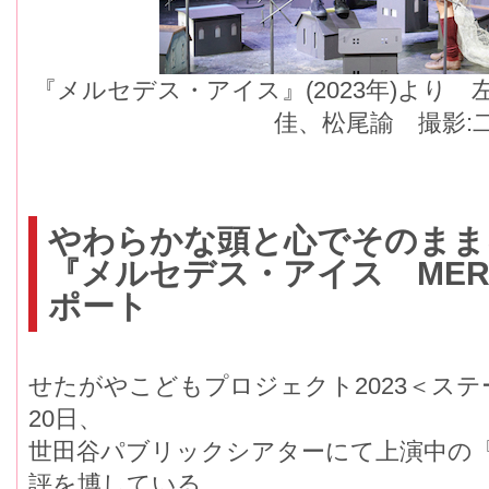
『メルセデス・アイス』(2023年)より
佳、松尾諭 撮影:
やわらかな頭と心でそのまま
『メルセデス・アイス MERC
ポート
せたがやこどもプロジェクト2023＜ステ
20日、
世田谷パブリックシアターにて上演中の
評を博している。