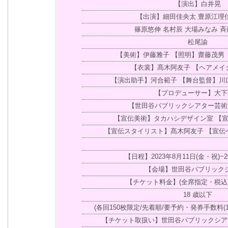
【演出】白井晃
【出演】細田佳央太 豊原江理
篠原悠伸 名村辰 大場みなみ 斉
松尾諭
【美術】伊藤雅子 【照明】齋藤茂男
【衣裳】髙木阿友子 【ヘアメイ
【演出助手】河合範子 【舞台監督】川
【プロデューサー】大
【世田谷パブリックシアター芸
【宣伝美術】タカハシデザイン室 【
【宣伝スタイリスト】髙木阿友子 【宣伝
【日程】2023年8月11日(金・祝)~2
【会場】世田谷パブリック
【チケット料金】(全席指定・税込)一般
18 歳以下
(各回150枚限定/先着順/要予約・発券手数料(1
【チケット取扱い】世田谷パブリックシ