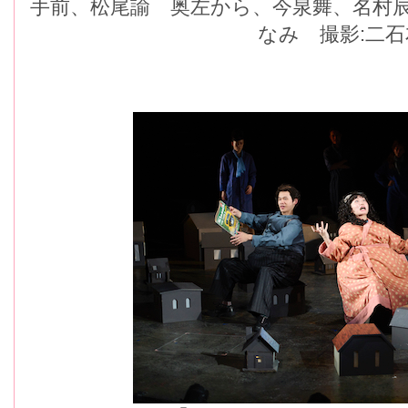
手前、松尾諭 奥左から、今泉舞、名村
なみ 撮影:二石