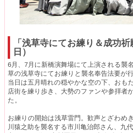
「浅草寺にてお練り＆成功祈願」
日）
6月、7月に新橋演舞場にて上演される襲
草の浅草寺にてお練りと襲名奉告法要が
当日は五月晴れの穏やかな空の下、おも
店街を練り歩き、大勢のファンや参拝者
た。
お練りの開始は浅草雷門。歓声とざわめ
川猿之助を襲名する市川亀治郎さん、九