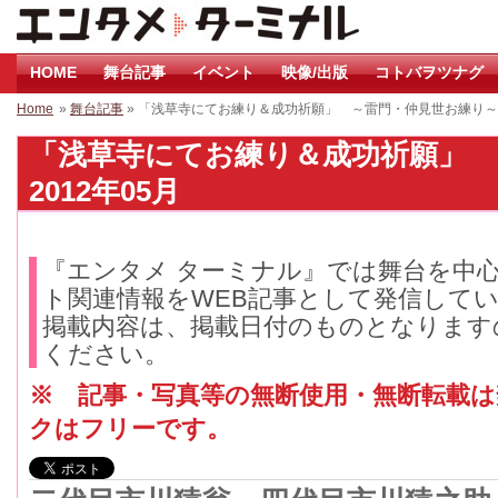
HOME
舞台記事
イベント
映像/出版
コトバヲツナグ
Home
»
舞台記事
» 「浅草寺にてお練り＆成功祈願」 ～雷門・仲見世お練り～
「浅草寺にてお練り＆成功祈願」 
2012年05月
『エンタメ ターミナル』では舞台を中
ト関連情報をWEB記事として発信して
掲載内容は、掲載日付のものとなります
ください。
※ 記事・写真等の無断使用・無断転載
クはフリーです。