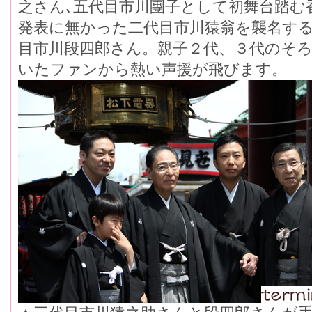
之さん､五代目市川團子として初舞台踏む
発表に無かった二代目市川猿翁を襲名す
目市川段四郎さん。親子２代、３代のそ
いたファンから熱い声援が飛びます。