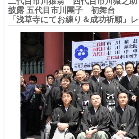
二代目市川猿翁 四代目市川猿之助
披露 五代目市川團子 初舞台
「浅草寺にてお練り＆成功祈願」レ