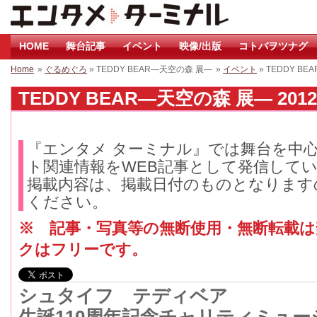
HOME
舞台記事
イベント
映像/出版
コトバヲツナグ
Home
»
ぐるめぐろ
» TEDDY BEAR―天空の森 展―
»
イベント
» TEDDY B
TEDDY BEAR―天空の森 展― 201
『エンタメ ターミナル』では舞台を中
ト関連情報をWEB記事として発信して
掲載内容は、掲載日付のものとなります
ください。
※ 記事・写真等の無断使用・無断転載
クはフリーです。
シュタイフ テディベア