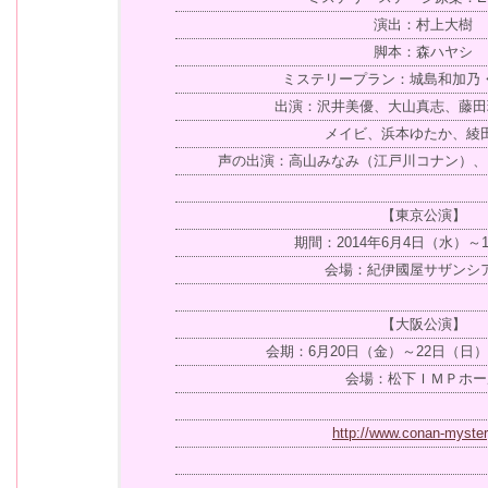
演出：村上大樹
脚本：森ハヤシ
ミステリープラン：城島和加乃
出演：沢井美優、大山真志、藤田
メイビ、浜本ゆたか、綾
声の出演：高山みなみ（江戸川コナン）、
【東京公演】
期間：2014年6月4日（水）～
会場：紀伊國屋サザンシ
【大阪公演】
会期：6月20日（金）～22日（日
会場：松下ＩＭＰホー
http://www.conan-myster