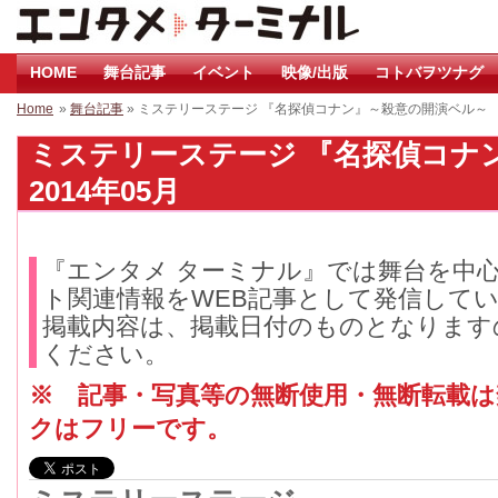
HOME
舞台記事
イベント
映像/出版
コトバヲツナグ
Home
»
舞台記事
» ミステリーステージ 『名探偵コナン』～殺意の開演ベル～
ミステリーステージ 『名探偵コナ
2014年05月
『エンタメ ターミナル』では舞台を中
ト関連情報をWEB記事として発信して
掲載内容は、掲載日付のものとなります
ください。
※ 記事・写真等の無断使用・無断転載
クはフリーです。