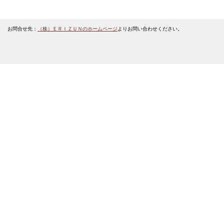
お問合せ先：
（株）ＥＲＩＺＵＮのホームページ
よりお問い合わせください。