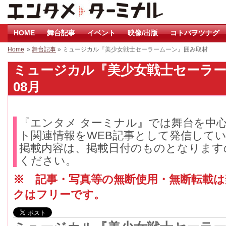
HOME
舞台記事
イベント
映像/出版
コトバヲツナグ
Home
»
舞台記事
» ミュージカル『美少女戦士セーラームーン』囲み取材
ミュージカル『美少女戦士セーラーム
08月
『エンタメ ターミナル』では舞台を中
ト関連情報をWEB記事として発信して
掲載内容は、掲載日付のものとなります
ください。
※ 記事・写真等の無断使用・無断転載
クはフリーです。