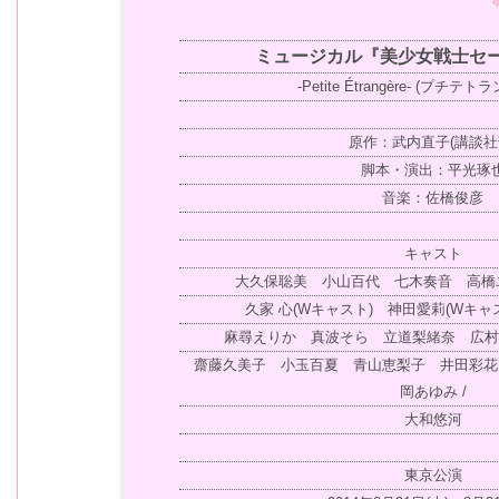
ミュージカル『美少女戦士セ
-Petite Étrangère- (プチテ
原作：武内直子(講談社
脚本・演出：平光琢
音楽：佐橋俊彦
キャスト
大久保聡美 小山百代 七木奏音 高橋
久家 心(Wキャスト) 神田愛莉(Wキャ
麻尋えりか 真波そら 立道梨緒奈 広村美
齋藤久美子 小玉百夏 青山恵梨子 井田彩花
岡あゆみ /
大和悠河
東京公演