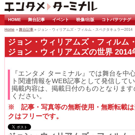
HOME
舞台記事
イベント
映像/出版
コトバヲツナグ
Home
»
舞台記事
» ジョン・ウィリアムズ・フィルム・スペクタキュラー201
ジョン・ウィリアムズ・フィルム・
ジョン・ウィリアムズの世界 2014
『エンタメ ターミナル』では舞台を中
ト関連情報をWEB記事として発信して
掲載内容は、掲載日付のものとなります
ください。
※ 記事・写真等の無断使用・無断転載
クはフリーです。