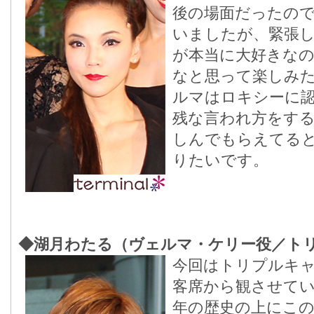
後の場面だったの
いましたが、緊張
が本当に大好きな
なと思って楽しみ
ルマはロキシーに
残な言われ方をす
しんでもらえてる
りたいです。
◆湖月わたる（ヴェルマ・ケリー役／ト
今回はトリプルキ
客席から観させてい
年の歴史の上にこ