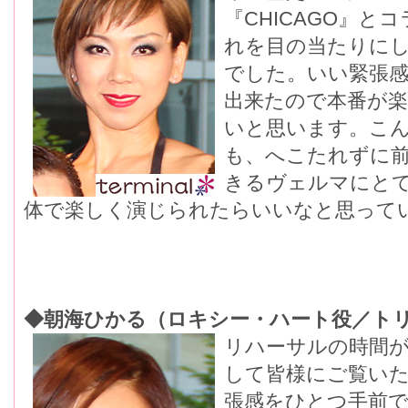
『CHICAGO』
れを目の当たりに
でした。いい緊張
出来たので本番が
いと思います。こ
も、へこたれずに
きるヴェルマにと
体で楽しく演じられたらいいなと思って
◆朝海ひかる（ロキシー・ハート役／ト
リハーサルの時間
して皆様にご覧い
張感をひとつ手前