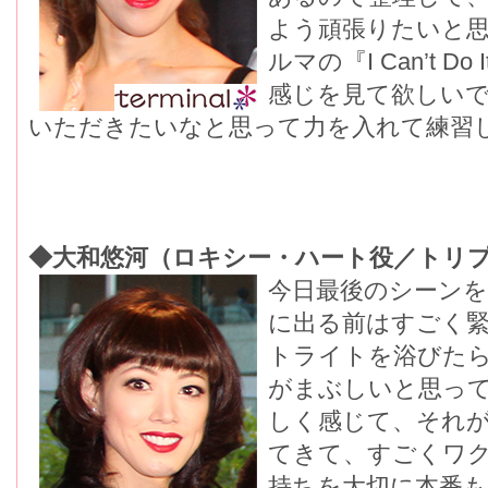
よう頑張りたいと思
ルマの『I Can’t D
感じを見て欲しい
いただきたいなと思って力を入れて練習
◆大和悠河（ロキシー・ハート役／トリ
今日最後のシーン
に出る前はすごく
トライトを浴びた
がまぶしいと思っ
しく感じて、それ
てきて、すごくワ
持ちを大切に本番