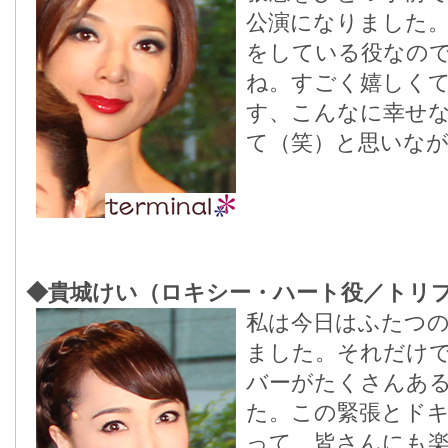
公演になりました
をしている役なの
ね。すごく嬉しく
す、こんなに幸せ
て（笑）と思いな
◆貴城けい（ロキシー・ハート役／トリ
私は今日はふたつ
ました。それだけ
バーがたくさんあ
た。この緊張とド
って、皆さんにも