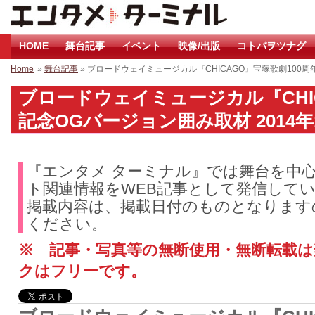
HOME
舞台記事
イベント
映像/出版
コトバヲツナグ
Home
»
舞台記事
» ブロードウェイミュージカル『CHICAGO』宝塚歌劇100
ブロードウェイミュージカル『CHIC
記念OGバージョン囲み取材 2014年
『エンタメ ターミナル』では舞台を中
ト関連情報をWEB記事として発信して
掲載内容は、掲載日付のものとなります
ください。
※ 記事・写真等の無断使用・無断転載
クはフリーです。