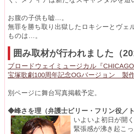
お腹の子供も嘘…。
無罪を勝ち取り出獄したロキシーとヴェ
ものは…。
囲み取材が行われました（201
ブロードウェイミュージカル『CHICAG
宝塚歌劇100周年記念OGバージョン 製
別ページに舞台写真掲載予定。
◆峰さを理（弁護士ビリー・フリン役／
いよいよ初日が開
緊張感が沸き起こっ