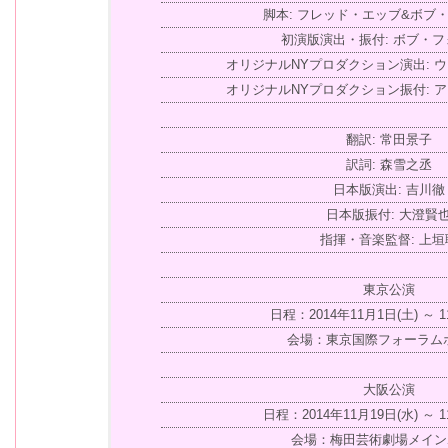
脚本: フレッド・エッブ&ボブ
初演版演出・振付: ボブ・
オリジナルNYプロダクション演出: 
オリジナルNYプロダクション振付: 
翻訳: 常田景子
訳詞: 森雪之丞
日本版演出: 吉川徹
日本版振付: 大澄賢
指揮・音楽監督: 上垣
東京公演
日程：2014年11月1日(土) ～ 1
会場：東京国際フォーラム
大阪公演
日程：2014年11月19日(水) ～ 1
会場：梅田芸術劇場メイン