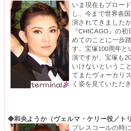
いま現在もブロー
し、今まで世界各国で
演されてきました
『CHICAGO』
めてのことに一歩
す。宝塚100周年
演ですが、宝塚も2
いけないというこ
てまたヴォーカリ
く姿を見ていただ
◆和央ようか（ヴェルマ・ケリー役／ト
プレスコールの時