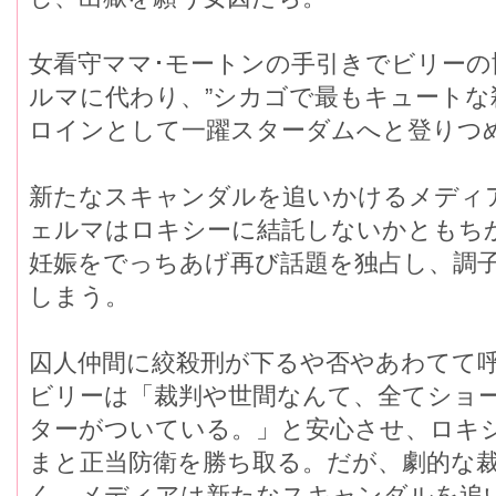
女看守ママ･モートンの手引きでビリー
ルマに代わり、”シカゴで最もキュートな
ロインとして一躍スターダムへと登りつ
新たなスキャンダルを追いかけるメディ
ェルマはロキシーに結託しないかともち
妊娠をでっちあげ再び話題を独占し、調
しまう。
囚人仲間に絞殺刑が下るや否やあわてて
ビリーは「裁判や世間なんて、全てショ
ターがついている。」と安心させ、ロキ
まと正当防衛を勝ち取る。だが、劇的な
く、メディアは新たなスキャンダルを追