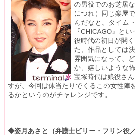
の男役でのお芝居
につれ）同じ楽屋
んだなと。タイム
『CHICAGO』
役時代の初日が開
た。作品としては
雰囲気になって、
か、嬉しいような
宝塚時代は娘役さ
すが、今回は体当たりでくるこの女性陣
るかというのがチャレンジです。
◆姿月あさと（弁護士ビリー・フリン役