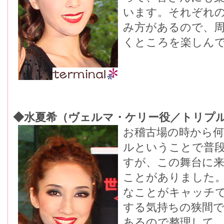
います。それぞれ
み方があるので、
くところを楽しん
◆水夏希（ヴェルマ・ケリー役／トリプ
お稽古場の時から
ルということで普
すが、この舞台に
ことがありました
なことがキャッチ
する気持ちの狭間
あるので整理して