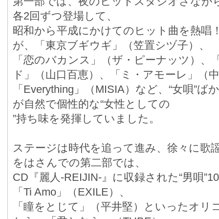
第一部では、夜のヒットスタジオさながら
各2回ずつ登場して、
昭和から平成にかけてのヒット曲を熱唱！
が、「東京ブギウギ」（笠置シヅ子）、
「恋のバカンス」（ザ・ピーナッツ）、
ド」（山口百恵）、「ミ・アモーレ」（中
「Everything」（MISIA）など、“女
が自然で個性的な“女性としての
”持ち味を発揮していました。
ステージは時代を追って進み、徐々に歌謡曲
をはさんでの第二部では、
CD『麗人-REIJIN-』に収録された“男唄
「Ti Amo」（EXILE）、
「瞳をとじて」（平井堅）といったオリコ