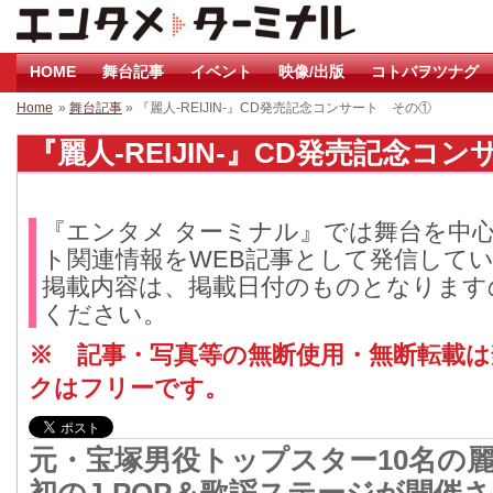
HOME
舞台記事
イベント
映像/出版
コトバヲツナグ
Home
»
舞台記事
» 『麗人-REIJIN-』CD発売記念コンサート その①
『麗人-REIJIN-』CD発売記念コン
『エンタメ ターミナル』では舞台を中
ト関連情報をWEB記事として発信して
掲載内容は、掲載日付のものとなります
ください。
※ 記事・写真等の無断使用・無断転載
クはフリーです。
元・宝塚男役トップスター10名の