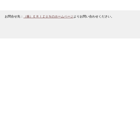
お問合せ先：
（株）ＥＲＩＺＵＮのホームページ
よりお問い合わせください。