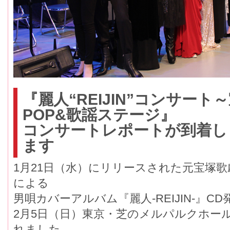
『麗人“REIJIN”コンサート
POP&歌謡ステージ』
コンサートレポートが到着し
ます
1月21日（水）にリリースされた元宝塚歌
による
男唄カバーアルバム『麗人-REIJIN-』
2月5日（日）東京・芝のメルパルクホー
れました。