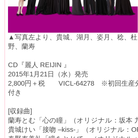
▲写真左より、貴城、湖月、姿月、稔、杜
野、蘭寿
CD『麗人 REIJIN 』
2015年1月21日（水）発売
2,800円＋税 VICL-64278 ※初
付き
[収録曲]
蘭寿とむ「心の瞳」（オリジナル：坂本 
貴城けい「接吻 –kiss-」（オリジナル：ORI