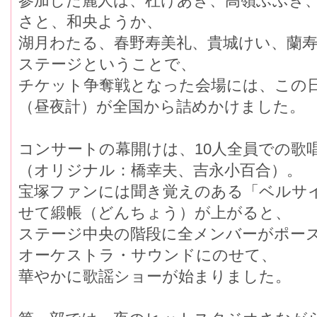
参加した麗人は、杜けあき、高嶺ふぶき、
さと、和央ようか、
湖月わたる、春野寿美礼、貴城けい、蘭寿
ステージということで、
チケット争奪戦となった会場には、この日を
（昼夜計）が全国から詰めかけました。
コンサートの幕開けは、10人全員での歌
（オリジナル：橋幸夫、吉永小百合）。
宝塚ファンには聞き覚えのある「ベルサ
せて緞帳（どんちょう）が上がると、
ステージ中央の階段に全メンバーがポーズ
オーケストラ・サウンドにのせて、
華やかに歌謡ショーが始まりました。