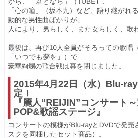
から、「君となら」（TUBE）、
「心の瞳」（坂本九）など、語り継がれ
動的な男性曲ばかりが、
人により、男らしく、また女らしく、歌
最後は、再び10人全員がそろっての歌唱
「いつでも夢を」）で
豪華絢爛の歌合戦は幕を閉じました。
2015年4月22日（水）Blu-r
定！
『麗人“REIJIN”コンサート
POP&歌謡ステージ』
コンサートの模様がBlu-rayとDVDで
スクを同梱したセット商品）。