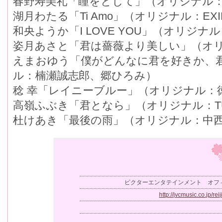
春野寿美礼「瞳をとじて」（オリジナル：
湖月わたる「Ti Amo」（オリジナル：EXI
和央ようか「I LOVE YOU」（オリジナ
姿月あさと「君は薔薇より美しい」（オリ
えまおゆう「僕がどんなに君を好きか、
ル：楠瀬誠志郎、郷ひろみ）
稔 幸「レイニーブルー」（オリジナル：
高嶺ふぶき「君となら」（オリジナル：T
杜けあき「最後の雨」（オリジナル：中
ビクターエンタテインメント オフ
http://jvcmusic.co.jp/reij