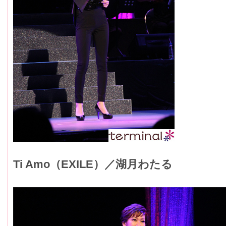
Ti Amo（EXILE）／湖月わたる