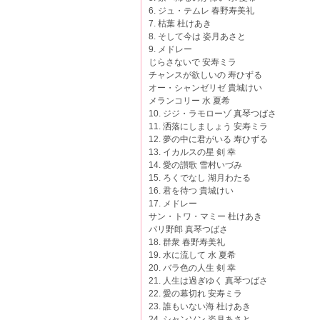
6. ジュ・テムレ 春野寿美礼
7. 枯葉 杜けあき
8. そして今は 姿月あさと
9. メドレー
じらさないで 安寿ミラ
チャンスが欲しいの 寿ひずる
オー・シャンゼリゼ 貴城けい
メランコリー 水 夏希
10. ジジ・ラモローゾ 真琴つばさ
11. 洒落にしましょう 安寿ミラ
12. 夢の中に君がいる 寿ひずる
13. イカルスの星 剣 幸
14. 愛の讃歌 雪村いづみ
15. ろくでなし 湖月わたる
16. 君を待つ 貴城けい
17. メドレー
サン・トワ・マミー 杜けあき
パリ野郎 真琴つばさ
18. 群衆 春野寿美礼
19. 水に流して 水 夏希
20. バラ色の人生 剣 幸
21. 人生は過ぎゆく 真琴つばさ
22. 愛の幕切れ 安寿ミラ
23. 誰もいない海 杜けあき
24. シャンソン 姿月あさと