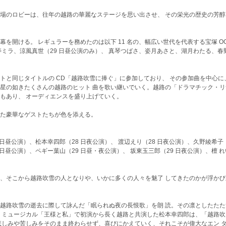
場のロビーは、往年の越路の華麗なステージを思い出させ、 その栄光の歴史の芳醇
を開ける。 レギュラーを務めたのは以下 11 名の、幅広い世代を代表する宝塚 OG
ミラ、涼風真世（29 日昼公演のみ）、 真琴つばさ、姿月あさと、湖月わたる、春
トと同じタイトルの CD「越路吹雪に捧ぐ」に参加しており、 その参加曲を中心に
星の如きたくさんの越路のヒット 曲を歌い継いでいく。越路の「ドラマチック・リ
もあり、 オーディエンスを盛り上げていく。
た豪華なゲストたちが色を添える。
 日昼公演）、松本幸四郎（28 日夜公演）、 渡辺えり（28 日夜公演）、久野綾希子（
 日昼公演）、ペギー葉山（29 日昼・夜公演）、 坂東玉三郎（29 日夜公演）、檀 れ
、そこから越路吹雪の人となりや、いかに多くの人々を魅了 してきたのかが浮かび
越路吹雪の逝去に際して詠んだ「眠られぬ夜の長恨歌」を朗 読。その凛としたたた
 ミュージカル「王様と私」で初演から長く越路と共演した松本幸四郎は、「越路吹
悲しみや苦しみをそのまま終わらせず、喜びにかえていく、それこそが偉大なエン 