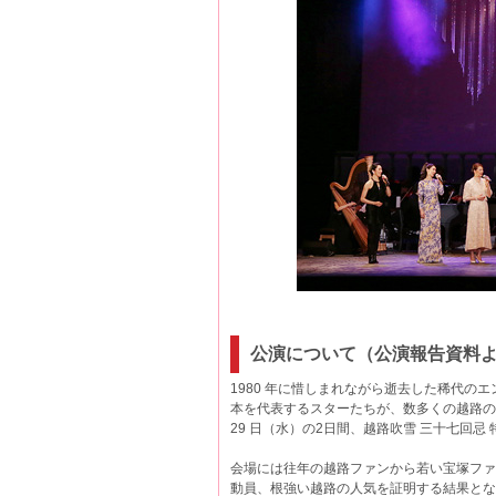
公演について（公演報告資料
1980 年に惜しまれながら逝去した稀代の
本を代表するスターたちが、数多くの越路の 
29 日（水）の2日間、越路吹雪 三十七回
会場には往年の越路ファンから若い宝塚ファン
動員、根強い越路の人気を証明する結果とな