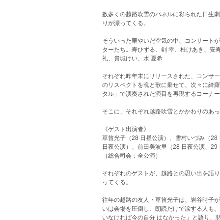
数多くの越路吹雪のパネルに彩られた日生劇
りが漂ってくる。
そういった華やいだ空気の中、コンサートが幕
ターたち。寿ひずる、剣 幸、杜けあき、安寿
礼、貴城けい、水 夏希
それぞれ昨年末にリリースされた、コンサー
のリスペクトを魂と歌に乗せて、次々に綺羅
タル」で演奏された演目を再現するコーナー
そこに、それぞれ越路吹雪とかかわりのあっ
《ゲスト出演者》
草笛光子（28 日昼公演）、雪村いづみ（28
日夜公演）、前田美波里（28 日夜公演、29
（総合司会：全公演）
それぞれのゲストが、越路との思い出を語り
ってくる。
往年の越路の友人・草笛光子は、岩谷時子が
いは会場を圧倒し、朗読だけで涙する人も。
いなければ今の自分 はなかった」と語り、