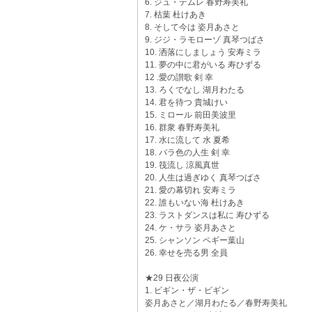
6. ジュ・テムレ 春野寿美礼
7. 枯葉 杜けあき
8. そして今は 姿月あさと
9. ジジ・ラモローゾ 真琴つばさ
10. 洒落にしましょう 安寿ミラ
11. 夢の中に君がいる 寿ひずる
12 .愛の讃歌 剣 幸
13. ろくでなし 湖月わたる
14. 君を待つ 貴城けい
15. ミロール 前田美波里
16. 群衆 春野寿美礼
17. 水に流して 水 夏希
18. バラ色の人生 剣 幸
19. 筏流し 涼風真世
20. 人生は過ぎゆく 真琴つばさ
21. 愛の幕切れ 安寿ミラ
22. 誰もいない海 杜けあき
23. ラストダンスは私に 寿ひずる
24. ケ・サラ 姿月あさと
25. シャンソン ペギー葉山
26. 幸せを売る男 全員
★29 日夜公演
1. ビギン・ザ・ビギン
姿月あさと／湖月わたる／春野寿美礼