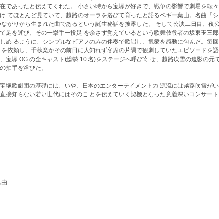
在であったと伝えてくれた。 小さい時から宝塚が好きで、戦争の影響で劇場を転々
け てほとんど見ていて、越路のオーラを浴びて育ったと語るペギー葉山。名曲「シ
つながりから生まれた曲であるという誕生秘話を披露した。 そして公演二日目、夜
て足を運び、その一挙手一投足 を余さず覚えているという歌舞伎役者の坂東玉三郎
しめ るように、シンプルなピアノのみの伴奏で歌唱し、観衆を感動に包んだ。毎回
トを依頼し、千秋楽かその前日に人知れず客席の片隅で観劇していたエピソードを語
塚 OG の全キャスト(総勢 10 名)をステージへ呼び寄 せ、越路吹雪の遺影の元
の拍手を浴びた。
いる宝塚歌劇団の基礎には、いや、日本のエンターテイメントの 源流には越路吹雪が
直接知らない若い世代にはそのこ とを伝えていく契機となった意義深いコンサート
真由