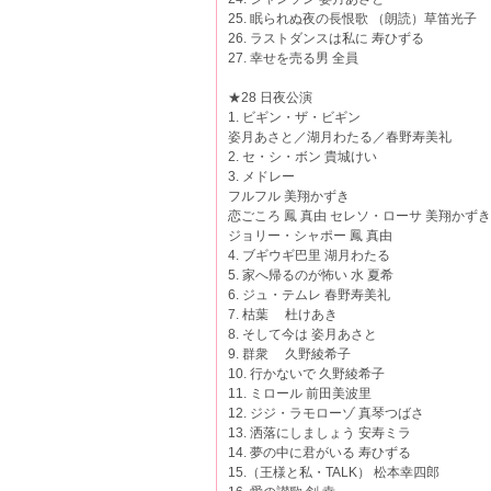
25. 眠られぬ夜の長恨歌 （朗読）草笛光子
26. ラストダンスは私に 寿ひずる
27. 幸せを売る男 全員
★28 日夜公演
1. ビギン・ザ・ビギン
姿月あさと／湖月わたる／春野寿美礼
2. セ・シ・ボン 貴城けい
3. メドレー
フルフル 美翔かずき
恋ごころ 鳳 真由 セレソ・ローサ 美翔かずき
ジョリー・シャポー 鳳 真由
4. ブギウギ巴里 湖月わたる
5. 家へ帰るのが怖い 水 夏希
6. ジュ・テムレ 春野寿美礼
7. 枯葉 杜けあき
8. そして今は 姿月あさと
9. 群衆 久野綾希子
10. 行かないで 久野綾希子
11. ミロール 前田美波里
12. ジジ・ラモローゾ 真琴つばさ
13. 洒落にしましょう 安寿ミラ
14. 夢の中に君がいる 寿ひずる
15.（王様と私・TALK） 松本幸四郎