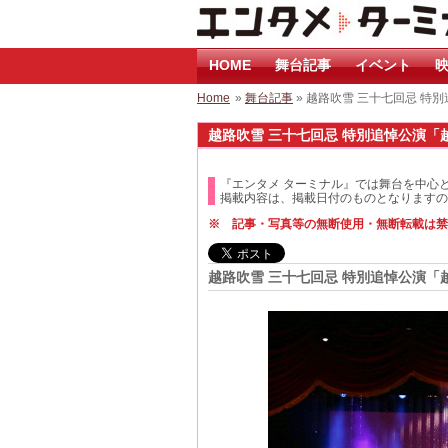
HOME
舞台記事
イベント
映
Home
»
舞台記事
» 越路吹雪 三十七回忌 
越路吹雪 三十七回忌 特別追悼公演「越
『エンタメ ターミナル』では舞台を中心
掲載内容は、掲載日付のものとなりますの
※ 記事・写真等の無断使用・無断転載は禁
越路吹雪 三十七回忌 特別追悼公演