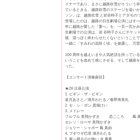
イナーであり、まさに越路吹雪がそういう存
ているときも、越路吹雪のステージを追いか
ソン」は、越路吹雪 と岩谷時子とアダモの
登場したのは、越路の日生劇場公演にはすべ
年に越路が愛した「妻へ」を、一言一言かみ
生劇場での公演は、岩 谷時子さんにチケッ
後、湿っぽく終わらせたくないということで、宝
一緒に「すみれの花咲く頃」を披露し、万雷
100 周年を越えいまや人気絶頂を誇って
いうことを改めて感じさせる、そして越路を
った。
【コンサート演奏曲目】
★28 日昼公演
1. ビギン・ザ・ビギン
姿月あさと／湖月わたる／春野寿美礼
2. セ・シ・ボン 貴城けい
3. メドレー
フルフル 美翔かずき 恋ごころ 鳳 
セレソ・ローサ 美翔かずき
ジョリー・シャポー 鳳 真由
4. ブギウギ巴里 湖月わたる
5. 家へ帰るのが怖い 水 夏希