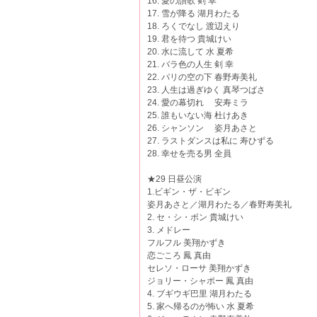
16. 愛の讃歌 剣 幸
17. 雪が降る 湖月わたる
18. ろくでなし 渡辺えり
19. 君を待つ 貴城けい
20. 水に流して 水 夏希
21. バラ色の人生 剣 幸
22. パリの空の下 春野寿美礼
23. 人生は過ぎゆく 真琴つばさ
24. 愛の幕切れ 安寿ミラ
25. 誰もいない海 杜けあき
26. シャンソン 姿月あさと
27. ラストダンスは私に 寿ひずる
28. 幸せを売る男 全員
★29 日昼公演
1.ビギン・ザ・ビギン
姿月あさと／湖月わたる／春野寿美礼
2. セ・シ・ボン 貴城けい
3. メドレー
フルフル 美翔かずき
恋ごころ 鳳 真由
セレソ・ローサ 美翔かずき
ジョリー・シャポー 鳳 真由
4. ブギウギ巴里 湖月わたる
5. 家へ帰るのが怖い 水 夏希