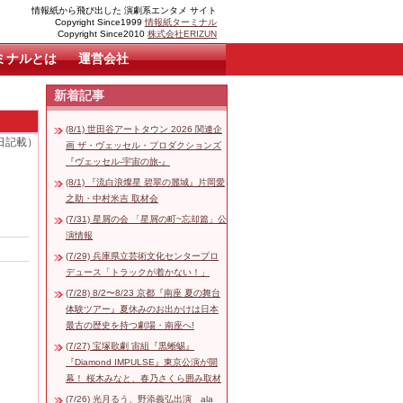
情報紙から飛び出した 演劇系エンタメ サイト
Copyright Since1999
情報紙ターミナル
Copyright Since2010
株式会社ERIZUN
ミナルとは
運営会社
新着記事
(8/1) 世田谷アートタウン 2026 関連企
1日記載）
画 ザ・ヴェッセル・プロダクションズ
『ヴェッセル-宇宙の旅-』
(8/1) 『流白浪燦星 碧翠の麗城』片岡愛
之助・中村米吉 取材会
(7/31) 星屑の会 「星屑の町~忘却篇」公
演情報
(7/29) 兵庫県立芸術文化センタープロ
デュース「トラックが着かない！」
(7/28) 8/2〜8/23 京都『南座 夏の舞台
体験ツアー』夏休みのお出かけは日本
最古の歴史を持つ劇場・南座へ!
(7/27) 宝塚歌劇 宙組『黒蜥蜴』
『Diamond IMPULSE』東京公演が開
幕！ 桜木みなと、春乃さくら囲み取材
(7/26) 光月るう、野添義弘出演 ala