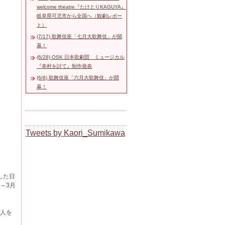
welcome theatre『たけとりKAGUYA』
岐阜県可児市から全国へ（観劇レポー
ト）
(7/17) 歌舞伎座「七月大歌舞伎」が開
幕！
(6/28) OSK 日本歌劇団 ミュージカル
『幸村を討て』制作発表
(6/8) 歌舞伎座「六月大歌舞伎」が開
幕！
Tweets by Kaori_Sumikawa
した日
～3月
 人を