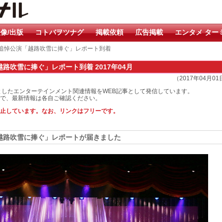
像/出版
コトバヲツナグ
掲載依頼
広告掲載
エンタメ ター
特別追悼公演「越路吹雪に捧ぐ」レポート到着
路吹雪に捧ぐ」レポート到着 2017年04月
（2017年04月0
としたエンターテインメント関連情報をWEB記事として発信しています。
で、最新情報は各自ご確認ください。
止しています。なお、リンクはフリーです。
「越路吹雪に捧ぐ」レポートが届きました