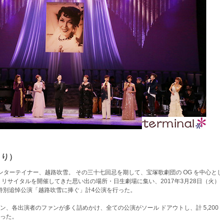
より）
エンターテイナー、越路吹雪。 その三十七回忌を期して、宝塚歌劇団の OG を中心と
リサイタルを開催してきた思い出の場所・日生劇場に集い、2017年3月28日（火）
忌 特別追悼公演「越路吹雪に捧ぐ」計4公演を行った。
、各出演者のファンが多く詰めかけ、全ての公演がソール ドアウトし、計 5,200
った。