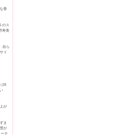
な香
 のス
野寿美
、自ら
サイ
28
い
上が
ずま
雪が
ターテ