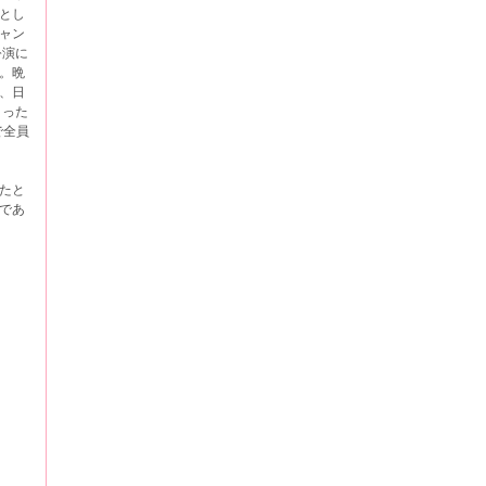
とし
ャン
公演に
。晩
、日
 った
で全員
いたと
であ