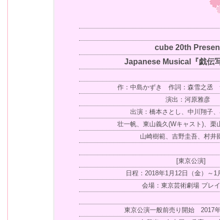
cube 20th Presen
Japanese Musical『戯伝
作：中島かずき 作詞：森雪之丞 
演出：河原雅彦
出演：橋本さとし、中川翔子、
壮一帆、東山義久(Wキャスト)、栗山
山崎樹範、吉野圭吾、村井
[東京公演]
日程：2018年1月12日（金）～1
会場：東京芸術劇場 プレ
東京公演一般前売り開始 2017年1