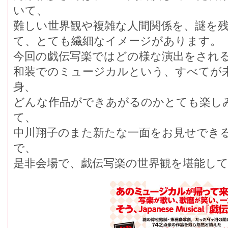
いて、
難しい世界観や複雑な人間関係を、謎を
て、とても繊細なイメージがあります。
今回の戯伝写楽ではどの様な演出をされ
和装でのミュージカルという、すべてが
身、
どんな作品ができあがるのかとても楽し
て、
中川翔子のまた新たな一面をお見せでき
で、
是非会場で、戯伝写楽の世界観を堪能し