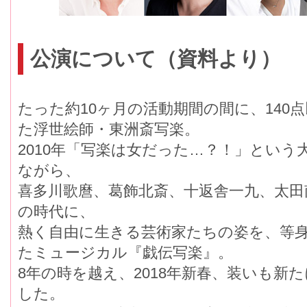
公演について（資料より）
たった約10ヶ月の活動期間の間に、140
た浮世絵師・東洲斎写楽。
2010年「写楽は女だった…？！」とい
ながら、
喜多川歌麿、葛飾北斎、十返舎一九、太田
の時代に、
熱く自由に生きる芸術家たちの姿を、等
たミュージカル『戯伝写楽』。
8年の時を越え、2018年新春、装いも新
した。