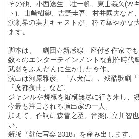
その他、小西遼生、壮一帆、東山義久(Wキ
ト)、山崎樹範、吉野圭吾、村井國夫など
演劇界の実力キャストが、粋で華やかな
ます。
脚本は、「劇団☆新感線」座付き作家で
数々のエンターテインメントな創作時代
武器をふんだんに生かした今作。
演出は河原雅彦。『八犬伝』、残酷歌劇
『魔都夜曲』など、
ジャンルや規模を縦横無尽に行き来し、
今最も注目される演出家の一人。
加えて、作詞に森雪之丞、音楽に立川智
い、
新版『戯伝写楽 2018』を産み出します。