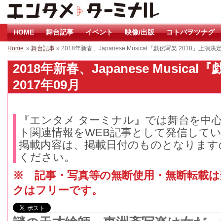
HOME
舞台記事
イベント
映像/出版
コトバヲツナグ
Home
»
舞台記事
» 2018年新春、Japanese Musical『戯伝写楽 2018』上演決
2018年新春、Japanese Musica
2017年09月
『エンタメ ターミナル』では舞台を中
ト関連情報をWEB記事として発信して
掲載内容は、掲載日付のものとなります
ください。
※ 記事・写真等の無断使用・無断転載
クはフリーです。