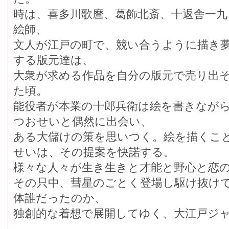
時は、喜多川歌麿、葛飾北斎、十返舎一九
絵師、
文人が江戸の町で、競い合うように描き
する版元達は、
大衆が求める作品を自分の版元で売り出
た頃。
能役者が本業の十郎兵衛は絵を書きなが
つおせいと偶然に出会い、
ある大儲けの策を思いつく。絵を描くこ
せいは、その提案を快諾する。
様々な人々が生き生きと才能と野心と恋
その只中、彗星のごとく登場し駆け抜けて
体誰だったのか、
独創的な着想で展開してゆく、大江戸ジ