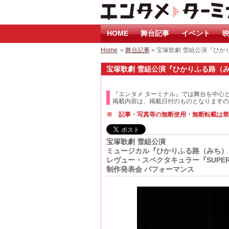
HOME
舞台記事
イベント
映
Home
»
舞台記事
» 宝塚歌劇 雪組公演『ひかり
宝塚歌劇 雪組公演『ひかりふる路（みち）
『エンタメ ターミナル』では舞台を中心
掲載内容は、掲載日付のものとなりますの
※ 記事・写真等の無断使用・無断転載は禁
宝塚歌劇 雪組公演
ミュージカル『ひかりふる路（みち）
レヴュー・スペクタキュラー『SUPER 
制作発表会 パフォーマンス