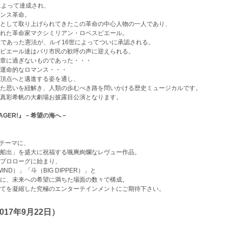
によって達成され、
ンス革命。
として取り上げられてきたこの革命の中心人物の一人であり、
れた革命家マクシミリアン・ロベスピエール。
宿願であった憲法が、ルイ16世によってついに承認される。
ピエール達はパリ市民の歓呼の声に迎えられる。
章に過ぎないものであった・・・
運命的なロマンス・・・
頂点へと邁進する姿を通し、
た思いを紐解き、人類の歩むべき路を問いかける歴史ミュージカルです。
真彩希帆の大劇場お披露目公演となります。
AGER!』－希望の海へ－
をテーマに、
船出」を盛大に祝福する颯爽絢爛なレヴュー作品。
プロローグに始まり、
ND）」「斗（BIG DIPPER）」と
に、未来への希望に満ちた場面の数々で構成。
てを凝縮した究極のエンターテインメントにご期待下さい。
17年9月22日）