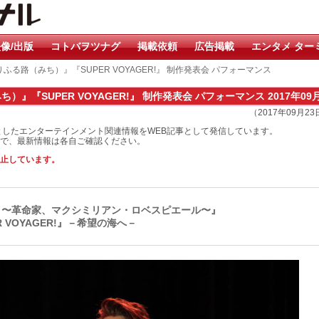
像/出版
コトバヲツナグ
掲載依頼
広告掲載
エンタメ ター
ふる路（みち）』『SUPER VOYAGER!』 制作発表会 パフォーマンス
』『SUPER VOYAGER!』 制作発表会 パフォーマンス 2017年09
（2017年09月2
としたエンターテインメント関連情報をWEB記事として発信しています。
で、最新情報は各自ご確認ください。
止しています。
 〜革命家、マクシミリアン・ロベスピエール〜』
VOYAGER!』－希望の海へ－