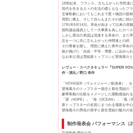
18世紀末、フランス。立ち上がった市民達
現代を生きる人々の生活の礎ともなったフラ
宝塚歌劇においてもこれまで度々物語の題材
理想に燃え、そして自らもまたその炎に焼か
1791年9月14日。革命が始まって以来の
国民議会議員として一大事業を為したロベス
しかし憲法の承認は混迷する革命の、まだ序
志を一つに共に立ち上がった仲間達との絆、
その青春を賭し、理想に燃えた青年が革命の
彼が掲げた「自由・平等・博愛」に込められ
なお本公演は雪組新トップコンビ望海風斗と
レヴュー・スペクタキュラー『SUPER VOY
作・演出／野口 幸作
「VOYAGER（ヴォイジャー／航海者）」
望海風斗のトップスター就任と新生雪組の「
豪華客船の出航をイメージした躍動感溢れる
「望（HOPE）」「海（OCEAN）」「風（WI
新トップスターの名前にまつわる場面を中心
望海風斗の男役の美学と新生雪組の魅力の全
制作発表会 パフォーマンス（20