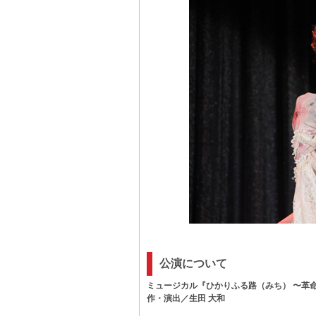
公演について
ミュージカル『ひかりふる路（みち） 〜革
作・演出／生田 大和