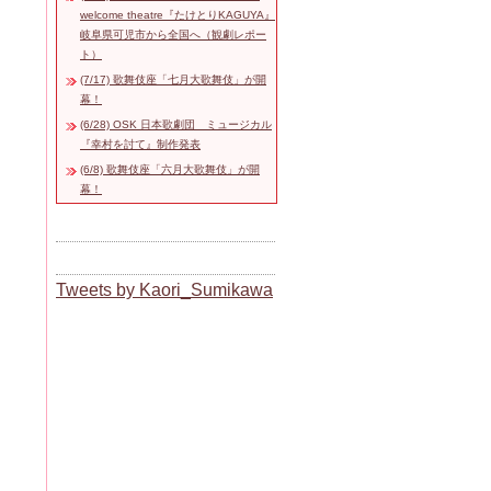
welcome theatre『たけとりKAGUYA』
岐阜県可児市から全国へ（観劇レポー
ト）
(7/17) 歌舞伎座「七月大歌舞伎」が開
幕！
(6/28) OSK 日本歌劇団 ミュージカル
『幸村を討て』制作発表
(6/8) 歌舞伎座「六月大歌舞伎」が開
幕！
Tweets by Kaori_Sumikawa