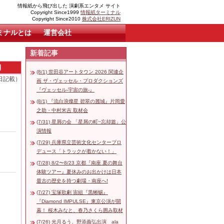
情報紙から飛び出した 演劇系エンタメ サイト
Copyright Since1999
情報紙ターミナル
Copyright Since2010
株式会社ERIZUN
ミナルとは
運営会社
新着記事
月
(8/1) 世田谷アートタウン 2026 関連企
3日記載）
画 ザ・ヴェッセル・プロダクションズ
『ヴェッセル-宇宙の旅-』
(8/1) 『流白浪燦星 碧翠の麗城』片岡愛
之助・中村米吉 取材会
(7/31) 星屑の会 「星屑の町~忘却篇」公
演情報
(7/29) 兵庫県立芸術文化センタープロ
デュース「トラックが着かない！」
(7/28) 8/2〜8/23 京都『南座 夏の舞台
体験ツアー』夏休みのお出かけは日本
最古の歴史を持つ劇場・南座へ!
(7/27) 宝塚歌劇 宙組『黒蜥蜴』
『Diamond IMPULSE』東京公演が開
幕！ 桜木みなと、春乃さくら囲み取材
(7/26) 光月るう、野添義弘出演 ala