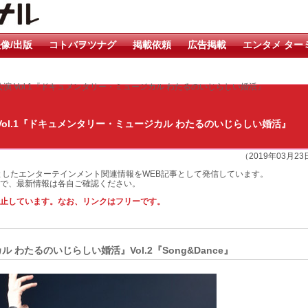
像/出版
コトバヲツナグ
掲載依頼
広告掲載
エンタメ ター
公演 Vol.1『ドキュメンタリー・ミュージカル わたるのいじらしい婚活』
Vol.1『ドキュメンタリー・ミュージカル わたるのいじらしい婚活』
（2019年03月2
としたエンターテインメント関連情報をWEB記事として発信しています。
で、最新情報は各自ご確認ください。
止しています。なお、リンクはフリーです。
 わたるのいじらしい婚活』Vol.2『Song&Dance』