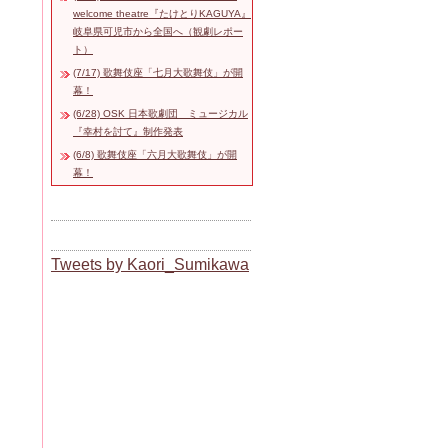
welcome theatre『たけとりKAGUYA』
岐阜県可児市から全国へ（観劇レポー
ト）
(7/17) 歌舞伎座「七月大歌舞伎」が開
幕！
(6/28) OSK 日本歌劇団 ミュージカル
『幸村を討て』制作発表
(6/8) 歌舞伎座「六月大歌舞伎」が開
幕！
Tweets by Kaori_Sumikawa