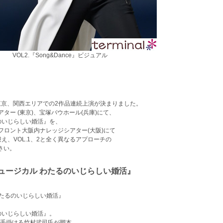
VOL2.『Song&Dance』ビジュアル
）
東京、関西エリアでの2作品連続上演が決まりました。
アター (東京)、宝塚バウホール(兵庫)にて、
のいじらしい婚活』を、
ランフロント大阪内ナレッジシアター(大阪)にて
を迎え、VOL.1、2と全く異なるアプローチの
さい。
・ミュージカル わたるのいじらしい婚活』
 わたるのいじらしい婚活』
のいじらしい婚活』。
手掛ける竹村武司氏が脚本、