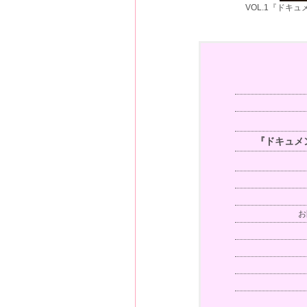
VOL.1『ドキ
『ドキュメ
お