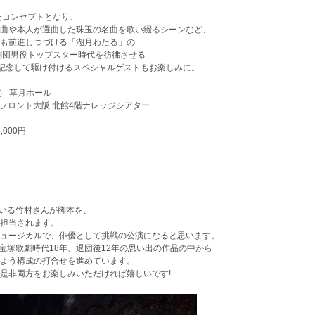
。
ったコンセプトとなり、
曲や本人が選曲した珠玉の名曲を歌い綴るシーンなど、
も前進しつづける「湖月わたる」の
劇団男役トップスター時代を彷彿させる
を記念して駆け付けるスペシャルゲストもお楽しみに。
木） 草月ホール
ランフロント大阪 北館4階ナレッジシアター
,000円
ている竹村さんが脚本を、
担当されます。
ュージカルで、俳優として挑戦の公演になると思います。
、宝塚歌劇時代18年、退団後12年の思い出の作品の中から
よう構成の打合せを進めています。
是非両方をお楽しみいただければ嬉しいです!