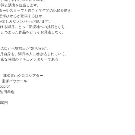
作詞と演出を担当します。
イターやスタッフと過ごす半年間の記録を描き、
、朝海ひかるが登場するほか、
いが楽しみなメンバーが揃います。
ける湖月にとって新境地への挑戦となり、
りとつまった作品をどうぞお見逃しなく。
の口から突然出た“婚活宣言”。
月自身も、湖月本人に巻き込まれていく。
濃密な時間のドキュメンタリーである
） DDD青山クロスシアター
） 宝塚バウホール
pro）
迫田孝也
00円