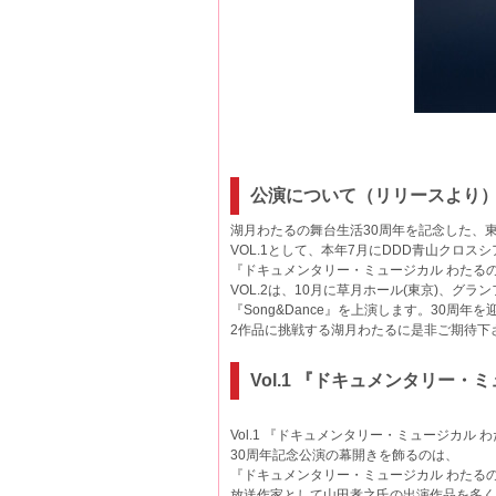
公演について（リリースより
湖月わたるの舞台生活30周年を記念した、
VOL.1として、本年7月にDDD青山クロスシ
『ドキュメンタリー・ミュージカル わたる
VOL.2は、10月に草月ホール(東京)、グ
『Song&Dance』を上演します。30周年
2作品に挑戦する湖月わたるに是非ご期待下
Vol.1 『ドキュメンタリー
Vol.1 『ドキュメンタリー・ミュージカル
30周年記念公演の幕開きを飾るのは、
『ドキュメンタリー・ミュージカル わたる
放送作家として山田孝之氏の出演作品を多く