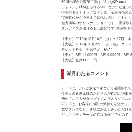
30周年記念公演第二弾は『Song&Dance』
チャレンジ精神あふれるVol.1とはまた違
得意のダイナミックなダンス、宝塚時代の楽
宝塚時代から今日まで進化し続け、これから
魅力満載のオリジナルショーです。 宝塚歌
ダンディズム溢れる姿は必見です! 30周年
【東京】2019年10月16日（水）〜17日（
【大阪】2019年10月22日（火・祝） グ
チケット料金（全席指定・税込）：
【東京】S席 11,000円、A席 9,000円、B席 8
【大阪】全席11,000円
湖月わたるコメント
VOL.1は、テレビ放送作家として活躍され
今注目の新進気鋭の永野さんが作詞と演出を
初めてお二人がタッグを組んだオリジナルミ
VOL.2は、お客様に感謝の気持ちを込めて
歌やダンスなど、皆様にお楽しみいただける
どちらも全くテーマの異なる作品ですので、