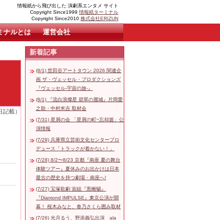
情報紙から飛び出した 演劇系エンタメ サイト
Copyright Since1999
情報紙ターミナル
Copyright Since2010
株式会社ERIZUN
ミナルとは
運営会社
新着記事
(8/1) 世田谷アートタウン 2026 関連企
画 ザ・ヴェッセル・プロダクションズ
『ヴェッセル-宇宙の旅-』
(8/1) 『流白浪燦星 碧翠の麗城』片岡愛
之助・中村米吉 取材会
3日記載）
(7/31) 星屑の会 「星屑の町~忘却篇」公
演情報
(7/29) 兵庫県立芸術文化センタープロ
デュース「トラックが着かない！」
(7/28) 8/2〜8/23 京都『南座 夏の舞台
体験ツアー』夏休みのお出かけは日本
最古の歴史を持つ劇場・南座へ!
(7/27) 宝塚歌劇 宙組『黒蜥蜴』
『Diamond IMPULSE』東京公演が開
幕！ 桜木みなと、春乃さくら囲み取材
(7/26) 光月るう、野添義弘出演 ala