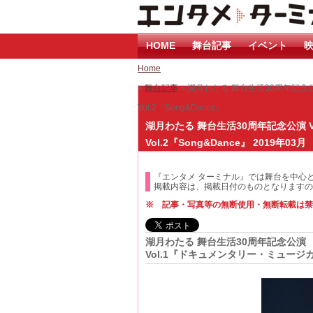
HOME
舞台記事
イベント
映
Home
»
舞台記事
» 湖月わたる 舞台生活30周年記念
Vol.2『Song&Dance』
湖月わたる 舞台生活30周年記念公演 
Vol.2『Song&Dance』 2019年03月
『エンタメ ターミナル』では舞台を中心
掲載内容は、掲載日付のものとなりますの
※ 記事・写真等の無断使用・無断転載は禁
湖月わたる 舞台生活30周年記念公演
Vol.1『ドキュメンタリー・ミュージカル