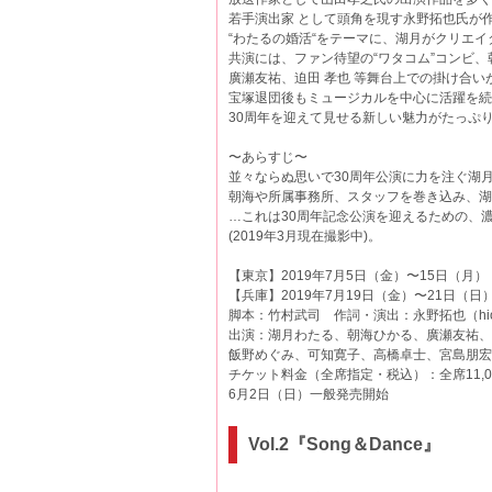
若手演出家 として頭角を現す永野拓也氏が
“わたるの婚活“をテーマに、湖月がクリエ
共演には、ファン待望の“ワタコム”コンビ
廣瀬友祐、迫田 孝也 等舞台上での掛け合
宝塚退団後もミュージカルを中心に活躍を続
30周年を迎えて見せる新しい魅力がたっぷ
〜あらすじ〜
並々ならぬ思いで30周年公演に力を注ぐ湖月
朝海や所属事務所、スタッフを巻き込み、湖
…これは30周年記念公演を迎えるための、
(2019年3月現在撮影中)。
【東京】2019年7月5日（金）〜15日（月
【兵庫】2019年7月19日（金）〜21日（日
脚本：竹村武司 作詞・演出：永野拓也（hico
出演：湖月わたる、朝海ひかる、廣瀬友祐、
飯野めぐみ、可知寛子、高橋卓士、宮島朋宏
チケット料金（全席指定・税込）：全席11,0
6月2日（日）一般発売開始
Vol.2『Song＆Dance』