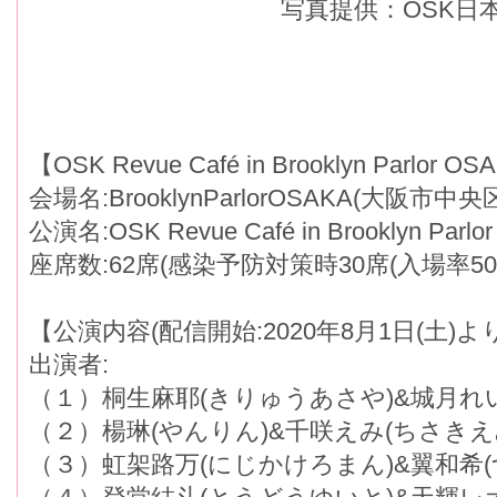
写真提供：OSK日
【OSK Revue Café in Brooklyn Parlo
会場名:BrooklynParlorOSAKA(大阪市中央
公演名:OSK Revue Café in Brooklyn Parlo
座席数:62席(感染予防対策時30席(入場率50
【公演内容(配信開始:2020年8月1日(土)よ
出演者:
（１）桐生麻耶(きりゅうあさや)&城月れ
（２）楊琳(やんりん)&千咲えみ(ちさきえ
（３）虹架路万(にじかけろまん)&翼和希