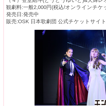
（４）登堂結斗(とうどうゆいと)&天輝レ
観劇料:一般2,000円(税込/オンラインチケ
発売日:発売中
販売:OSK 日本歌劇団 公式チケットサイ