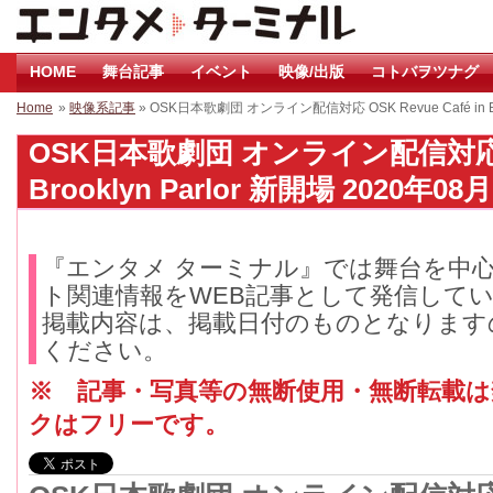
HOME
舞台記事
イベント
映像/出版
コトバヲツナグ
Home
»
映像系記事
» OSK日本歌劇団 オンライン配信対応 OSK Revue Café in Bro
OSK日本歌劇団 オンライン配信対応 OSK
Brooklyn Parlor 新開場 2020年08月
『エンタメ ターミナル』では舞台を中
ト関連情報をWEB記事として発信して
掲載内容は、掲載日付のものとなります
ください。
※ 記事・写真等の無断使用・無断転載
クはフリーです。