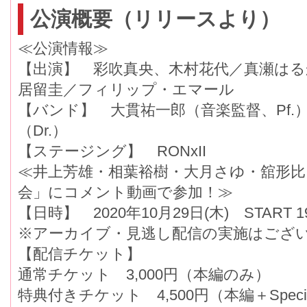
公演概要（リリースより）
≪公演情報≫
【出演】 彩吹真央、木村花代／真瀬はる
居留圭／フィリップ・エマール
【バンド】 大貫祐一郎（音楽監督、Pf.）
（Dr.）
【ステージング】 RONxII
≪井上芳雄・相葉裕樹・大月さゆ・舘形比呂一
会」にコメント動画で参加！≫
【日時】 2020年10月29日(木) START 19
※アーカイブ・見逃し配信の実施はござい
【配信チケット】
通常チケット 3,000円（本編のみ）
特典付きチケット 4,500円（本編＋Spec