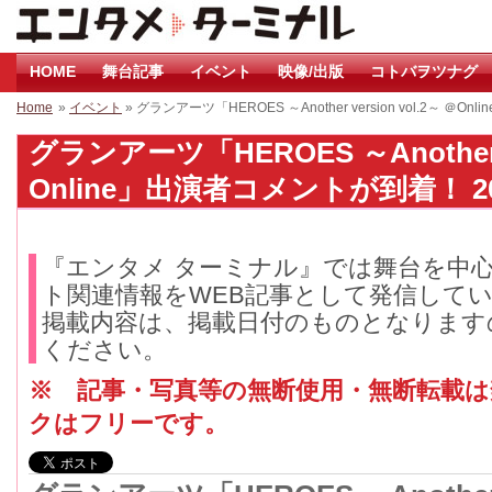
HOME
舞台記事
イベント
映像/出版
コトバヲツナグ
Home
»
イベント
» グランアーツ「HEROES ～Another version vol.2～ 
グランアーツ「HEROES ～Another ve
Online」出演者コメントが到着！ 20
『エンタメ ターミナル』では舞台を中
ト関連情報をWEB記事として発信して
掲載内容は、掲載日付のものとなります
ください。
※ 記事・写真等の無断使用・無断転載
クはフリーです。