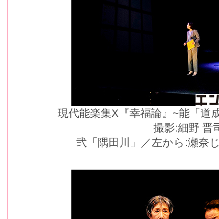
現代能楽集X『幸福論』~能「道
撮影:細野 晋
弐「隅田川」／左から:瀬奈し