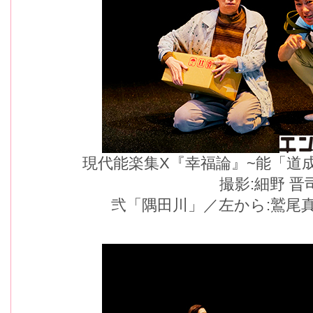
現代能楽集X『幸福論』~能「道
撮影:細野 晋
弐「隅田川」／左から:鷲尾真