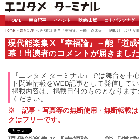
HOME
舞台記事
イベント
映像/出版
コトバヲツナグ
Home
»
舞台記事
» 現代能楽集Ⅹ『幸福論』～能「道成寺」「隅田川」より が
現代能楽集Ⅹ『幸福論』～能「道成
幕！出演者のコメントが届きました！ 
『エンタメ ターミナル』では舞台を中
ト関連情報をWEB記事として発信して
掲載内容は、掲載日付のものとなります
ください。
※ 記事・写真等の無断使用・無断転載
クはフリーです。