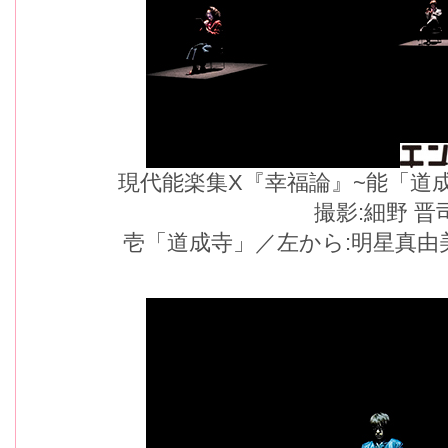
現代能楽集X『幸福論』~能「道
撮影:細野 晋
壱「道成寺」／左から:明星真由美