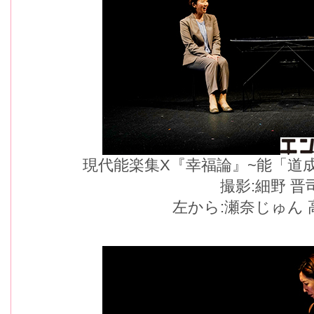
現代能楽集X『幸福論』~能「道
撮影:細野 晋
左から:瀬奈じゅん