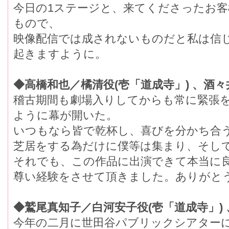
今日の1ステージと、来てくださったお
もので、
映像配信では成されないものだと私は信し
起きますように。
◆高橋和也／橘清役(壱「道成寺」) 、酒々
稽古期間も劇場入りしてからも常に緊張
ように幕が開いた。
いつもなら皆で乾杯し、喜びを分かち合う
芝居をする為だけに僕等は集まり、そし
それでも、この作品に出演できて本当
尊い経験をさせて頂きました。ありがとう
◆鷲尾真知子／白河安子役(壱「道成寺」) 
今年の二月に世田谷パブリックシアター