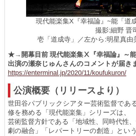
現代能楽集X『幸福論』~能「道
撮影:細野 晋
壱「道成寺」／左から:明星真由美
★→開幕目前 現代能楽集Ⅹ『幸福論』～
出演の瀬奈じゅんさんのコメントが届き
https://enterminal.jp/2020/11/koufukuron/
公演概要（リリースより）
世田谷パブリックシアター芸術監督であ
修を務める「現代能楽集」シリーズは、
芸術監督方針である「地域性、同時代性、
劇の融合」「レパートリーの創造」とい