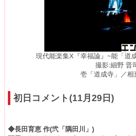
現代能楽集X『幸福論』~能「道
撮影:細野 晋
壱「道成寺」／相
初日コメント(11月29日)
◆長田育恵 作(弐「隅田川」)