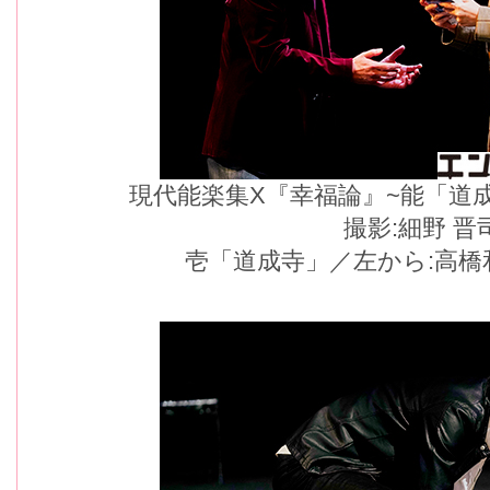
現代能楽集X『幸福論』~能「道
撮影:細野 晋
壱「道成寺」／左から:高橋和