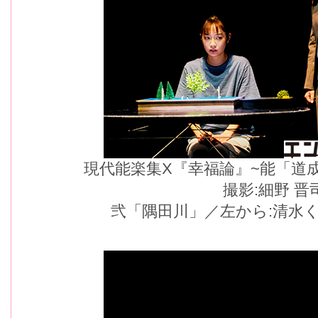
現代能楽集X『幸福論』~能「道
撮影:細野 晋
弐「隅田川」／左から:清水く