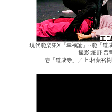
現代能楽集X『幸福論』~能「道
撮影:細野 晋
壱「道成寺」／上:相葉裕樹