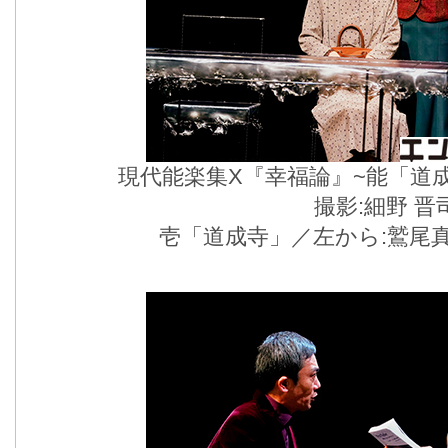
現代能楽集X『幸福論』~能「道
撮影:細野 晋
壱「道成寺」／左から:鷲尾真