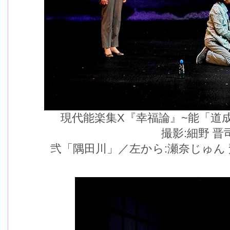
現代能楽集X『幸福論』~能「道
撮影:細野 晋
弐「隅田川」／左から:瀬奈じゅん