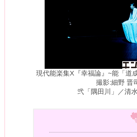
現代能楽集X『幸福論』~能「道
撮影:細野 晋
弐「隅田川」／清