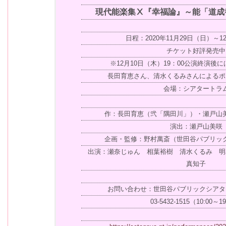
現代能楽集Ⅹ『幸福論』～能「道成
日程：2020年11月29日（日）～1
チケット好評発売中
※12月10日（木）19：00公演終演後
長田育恵さん、清水くるみさんによるポ
会場：シアタートラ
作：長田育恵（弐「隅田川」）・瀬戸山
演出：瀬戸山美咲
企画・監修：野村萬斎（世田谷パブリッ
出演：瀬奈じゅん 相葉裕樹 清水くるみ 明
真知子
お問い合わせ：世田谷パブリックシアタ
03-5432-1515（10:00～1