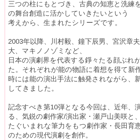
三つの柱にもとづき、古典の知恵と洗練
の舞台創造に活かしていきたいという
考えから、生まれたシリーズです。
2003年以降、川村毅、鐘下辰男、宮沢章
大、マキノノゾミなど、
日本の演劇界を代表する錚々たる顔ぶれ
た。それぞれが能の物語に着想を得て新
時には能の演出手法に触発されながら、
してきました。
記念すべき第10弾となる今回は、近年、
る、気鋭の劇作家/演出家・瀬戸山美咲と
たぐいまれな筆力をもつ劇作家・長田育
のための現代演劇を創作。