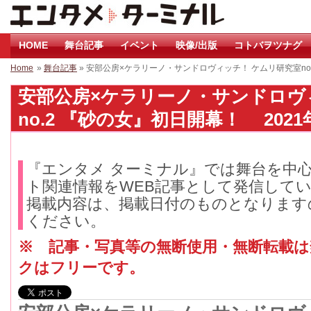
HOME
舞台記事
イベント
映像/出版
コトバヲツナグ
Home
»
舞台記事
» 安部公房×ケラリーノ・サンドロヴィッチ！ ケムリ研究室n
安部公房×ケラリーノ・サンドロヴ
no.2 『砂の女』初日開幕！ 2021
『エンタメ ターミナル』では舞台を中
ト関連情報をWEB記事として発信して
掲載内容は、掲載日付のものとなります
ください。
※ 記事・写真等の無断使用・無断転載
クはフリーです。