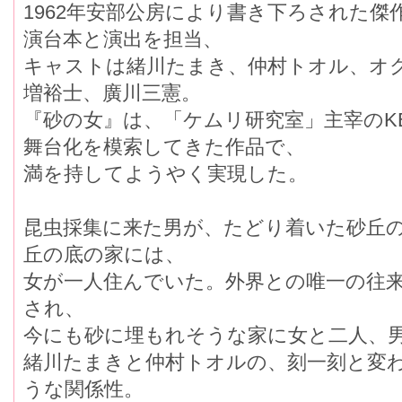
1962年安部公房により書き下ろされた傑
演台本と演出を担当、
キャストは緒川たまき、仲村トオル、オ
増裕士、廣川三憲。
『砂の女』は、「ケムリ研究室」主宰のK
舞台化を模索してきた作品で、
満を持してようやく実現した。
昆虫採集に来た男が、たどり着いた砂丘
丘の底の家には、
女が一人住んでいた。外界との唯一の往
され、
今にも砂に埋もれそうな家に女と二人、
緒川たまきと仲村トオルの、刻一刻と変
うな関係性。