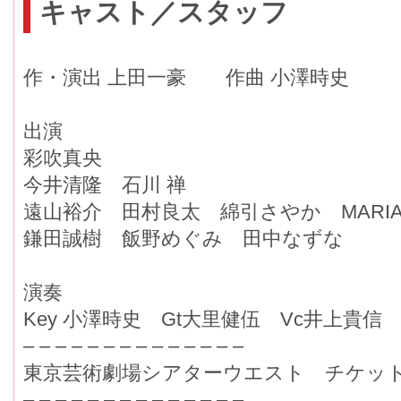
キャスト／スタッフ
作・演出 上田一豪 作曲 小澤時史
出演
彩吹真央
今井清隆 石川 禅
遠山裕介 田村良太 綿引さやか MARIA
鎌田誠樹 飯野めぐみ 田中なずな
演奏
Key 小澤時史 Gt大里健伍 Vc井上貴信
– – – – – – – – – – – – – –
東京芸術劇場シアターウエスト チケット 全
– – – – – – – – – – – – – –