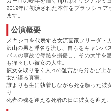
カーロの晩年を描くTipTapオリジナルミ
2019年に初演された本作をブラッシュア
ます。
公演概要
メキシコを代表する女流画家フリーダ・
沢山の男と浮名を流し、自らをキャンパ
バスの事故で脊髄を損傷し、その大半を
も痛々しい彼女の人生。
彼女を取り巻く人々の証言から浮かび上
女が語る真実。
誰よりも生に執着しながら死を願った彼
り。
死者の魂を迎える死者の日に彼女を迎え