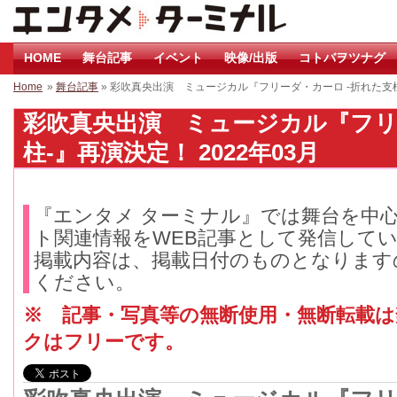
HOME
舞台記事
イベント
映像/出版
コトバヲツナグ
Home
»
舞台記事
» 彩吹真央出演 ミュージカル『フリーダ・カーロ -折れた支
彩吹真央出演 ミュージカル『フリ
柱-』再演決定！ 2022年03月
『エンタメ ターミナル』では舞台を中
ト関連情報をWEB記事として発信して
掲載内容は、掲載日付のものとなります
ください。
※ 記事・写真等の無断使用・無断転載
クはフリーです。