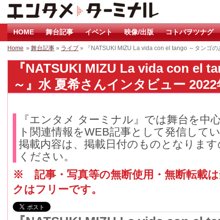
HOME
舞台記事
イベント
映像/出版
コトバヲツナグ
Home
»
舞台記事
»
ライブ
» 『NATSUKI MIZU La vida con el tang
『NATSUKI MIZU La vida con 
～』水 夏希さんインタビュー 2022
『エンタメ ターミナル』では舞台を中
ト関連情報をWEB記事として発信して
掲載内容は、掲載日付のものとなります
ください。
※ 記事・写真等の無断使用・無断転載
クはフリーです。