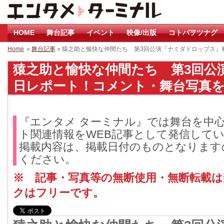
HOME
舞台記事
イベント
映像/出版
コトバヲツナグ
Home
»
舞台記事
» 猿之助と愉快な仲間たち 第3回公演『ナミダドロップス
猿之助と愉快な仲間たち 第3回公
日レポート！コメント・舞台写真を公開
『エンタメ ターミナル』では舞台を中
ト関連情報をWEB記事として発信して
掲載内容は、掲載日付のものとなります
ください。
※ 記事・写真等の無断使用・無断転載
クはフリーです。