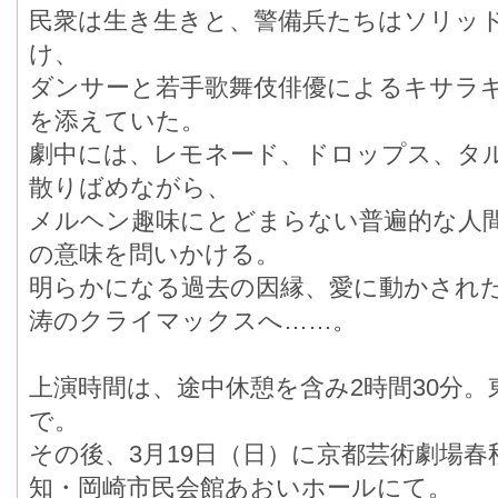
民衆は生き生きと、警備兵たちはソリッ
け、
ダンサーと若手歌舞伎俳優によるキサラ
を添えていた。
劇中には、レモネード、ドロップス、タ
散りばめながら、
メルヘン趣味にとどまらない普遍的な人
の意味を問いかける。
明らかになる過去の因縁、愛に動かされ
涛のクライマックスへ……。
上演時間は、途中休憩を含み2時間30分。
で。
その後、3月19日（日）に京都芸術劇場春
知・岡崎市民会館あおいホールにて。