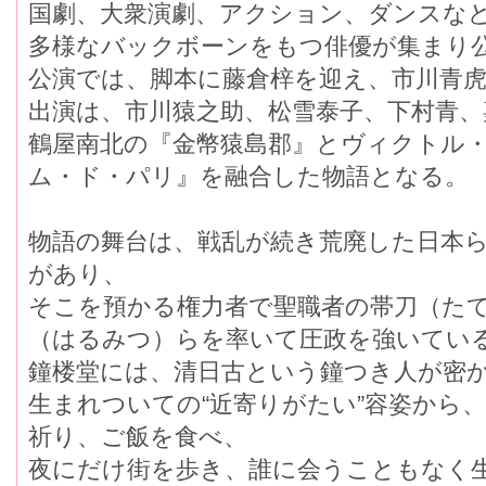
国劇、大衆演劇、アクション、ダンスな
多様なバックボーンをもつ俳優が集まり
公演では、脚本に藤倉梓を迎え、市川青
出演は、市川猿之助、松雪泰子、下村青、
鶴屋南北の『金幣猿島郡』とヴィクトル
ム・ド・パリ』を融合した物語となる。
物語の舞台は、戦乱が続き荒廃した日本
があり、
そこを預かる権力者で聖職者の帯刀（た
（はるみつ）らを率いて圧政を強いてい
鐘楼堂には、清日古という鐘つき人が密
生まれついての“近寄りがたい”容姿から
祈り、ご飯を食べ、
夜にだけ街を歩き、誰に会うこともなく