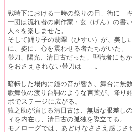
戦時下における一時の祭りの日、街に「
一団は流れ者の劇作家・玄（げん）の書
人々を楽しませた。
そして踊り子の翡翠（ひすい）が、美し
に、姿に、心を震わせる者たちがいた。
帯刀、陽光、清日古だった。聖職者にも
をおさえきれない帯刀は……。
暗転した場内に鐘の音が響き、舞台に無
歌舞伎の渡り台詞のような言葉が、降り
ポでステージに広がる。
猿之助が演じる清日古は、無垢な眼差し
ィを内在し、清日古の孤独を際立てる。
モノローグでは、あどけなささえ感じさ