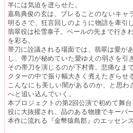
半には気迫を迸らせた。
嘉島典俊の玄は、ブレることのないキャ
明るさで、狂言回しのように物語を牽引
翡翠役は松雪泰子。ベールの先まで行き
を彩る。
帯刀に詮議される場面では、翡翠は愛が
し、帯刀が秘めていた愛ゆえの弱さを引
その帯刀を演じるのが下村青。悲痛なま
クターの中で振り幅大きく煮えたぎらせ
こんなにも美しい闇があるのか、と思わ
へと追い込んでいく。
本プロジェクトの第2回公演で初めて舞台
役に大抜擢され、品のある物腰でキーパ
本作に流れる『金幣猿島郡』のエッセン