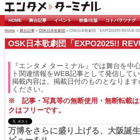
HOME
舞台記事
イベント
映像/出版
コトバヲツナグ
Home
»
舞台記事
»
OSK日本歌劇団
» OSK日本歌劇団「EXPO2025!! REVUE O
OSK日本歌劇団「EXPO2025!! REV
『エンタメ ターミナル』では舞台を中
ト関連情報をWEB記事として発信して
掲載内容は、掲載日付のものとなります
ください。
※ 記事・写真等の無断使用・無断転載
クはフリーです。
万博をさらに盛り上げる、大阪誕生・