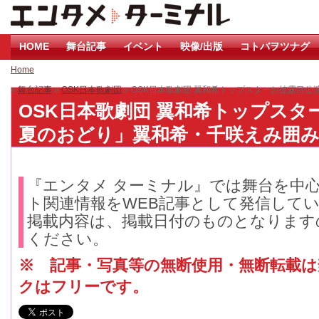
HOME
舞台記事
イベント
映像/出版
コトバヲツナグ
Home
»
舞台記事
»
OSK日本歌劇団
» OSK日本歌劇団 翼和希トップスターお披露目
OSK日本歌劇団 翼和希トップス
夏のおどり」翼和希・千咲えみ囲み取材
『エンタメ ターミナル』では舞台を中
ト関連情報をWEB記事として発信して
掲載内容は、掲載日付のものとなります
ください。
※ 記事・写真等の無断使用・無断転載
クはフリーです。