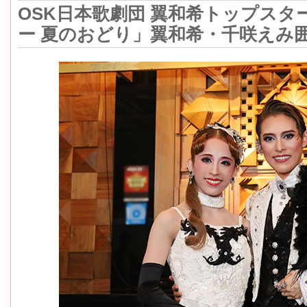
OSK日本歌劇団 翼和希トップス
ー 夏のおどり」翼和希・千咲えみ