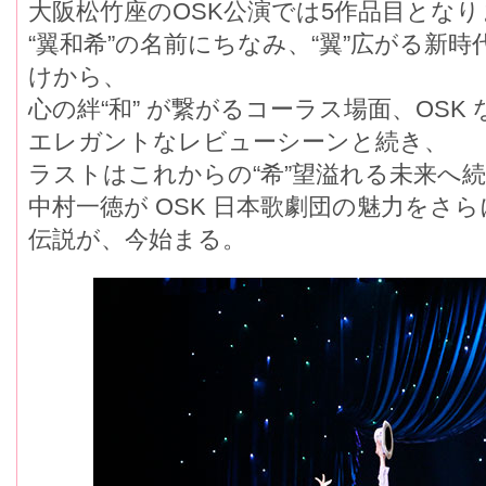
大阪松竹座のOSK公演では5作品目となり
“翼和希”の名前にちなみ、“翼”広がる新
けから、
心の絆“和” が繋がるコーラス場面、OSK
エレガントなレビューシーンと続き、
ラストはこれからの“希”望溢れる未来へ
中村一徳が OSK 日本歌劇団の魅力をさ
伝説が、今始まる。