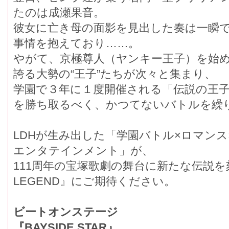
たのは成瀬果音。
彼女に亡き母の面影を見出した奏は一瞬
事情を抱えており……。
やがて、京極尊人（ヤンキー王子）を始
誇る大勢の“王子”たちが次々と集まり、
学園で３年に１度開催される「伝説の王子
を勝ち取るべく、かつてないバトルを繰
LDHが生み出した「学園バトル×ロマン
エンタテインメント」が、
111周年の宝塚歌劇の舞台に新たな伝説を刻む
LEGEND』にご期待ください。
ビートオンステージ
『BAYSIDE STAR』