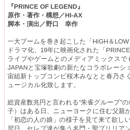
『PRINCE OF LEGEND』
原作・著作・構想／HI-AX
脚本・演出／野口 幸作
一大ブームを巻き起こした「HiGH＆LOW
ドラマ化、19年に映画化された「PRINCE 
ライブやゲームとのメディアミックスでも
JAPANと宝塚歌劇の新たなコラボレーシ
宙組新トップコンビ桜木みなとと春乃さ
ュージカル化致します。
総資産数兆円と言われる“朱雀グループ”
子）はある日、ニューヨークに住む父親
「初恋の人の娘」の様子を見て来て欲し
翌日、セレブ達が集う名門・聖ブリリア