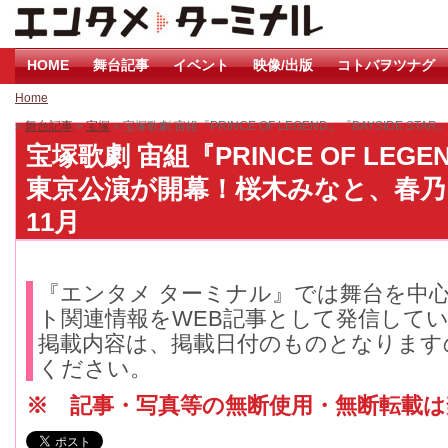
HOME
舞台記事
イベント
映像/出版
コトバヲツナグ
Home
»
舞台記事
»
宝塚
» 宝塚歌劇 宙組『PRINCE OF LEGEND』『BAYSIDE
宝塚歌劇 宙組『PRINCE OF LEGEN
東京公演が開幕！桜木みなと、春乃さ
11月
『エンタメ ターミナル』では舞台を中
ト関連情報をWEB記事として発信して
掲載内容は、掲載日付のものとなります
ください。
※ 記事・写真等の無断使用・無断転載