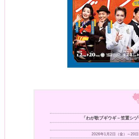
「わが歌ブギウギ－笠置シヅ
2026年1月2日（金）～20