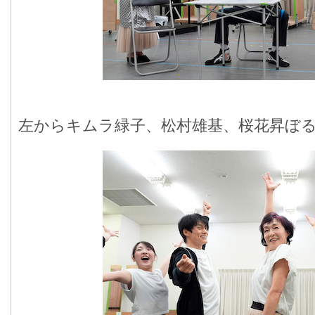
左からキムラ緑子、松村雄基、桜花昇ぼ