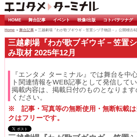
HOME
舞台記事
イベント
映像/出版
コトバヲツナグ
Home
»
舞台記事
» 三越劇場『わが歌ブギウギ－笠置シヅ子物語－』公開稽古&
三越劇場『わが歌ブギウギ－笠置シ
み取材 2025年12月
『エンタメ ターミナル』では舞台を中
ト関連情報をWEB記事として発信して
掲載内容は、掲載日付のものとなります
ください。
※ 記事・写真等の無断使用・無断転載
クはフリーです。