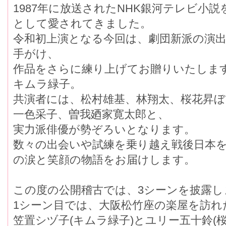
1987年に放送されたNHK銀河テレビ小
として愛されてきました。
令和初上演となる今回は、劇団新派の演
手がけ、
作品をさらに練り上げてお贈りいたしま
キムラ緑子。
共演者には、松村雄基、林翔太、桜花昇ぼ
一色采子、曽我廼家寛太郎と、
実力派俳優が勢ぞろいとなります。
数々の出会いや試練を乗り越え戦後日本
の涙と笑顔の物語をお届けします。
この度の公開稽古では、3シーンを披露し
1シーン目では、大阪松竹座の楽屋を訪れた
笠置シヅ子(キムラ緑子)とユリー五十鈴(