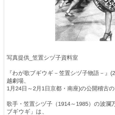
写真提供_笠置シヅ子資料室
『わが歌ブギウギ－笠置シヅ子物語－』(20
越劇場、
1月24日～2月1日京都・南座)の公開稽
歌手・笠置シヅ子（1914～1985）の波
ブギウギ」は、