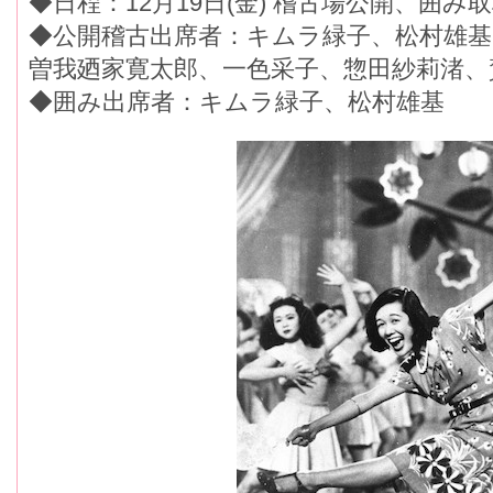
◆日程：12月19日(金) 稽古場公開、囲み
◆公開稽古出席者：キムラ緑子、松村雄基
曽我廼家寛太郎、一色采子、惣田紗莉渚、
◆囲み出席者：キムラ緑子、松村雄基