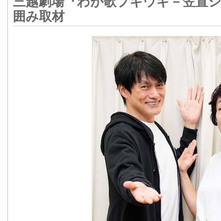
三越劇場『わが歌ブギウギ－笠置シ
囲み取材