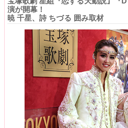
宝塚歌劇 星組『恋する天動説』『DYN
演が開幕！
暁 千星、詩 ちづる 囲み取材