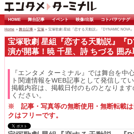
HOME
舞台記事
イベント
映像/出版
コトバヲツナグ
Home
»
舞台記事
»
宝塚
» 宝塚歌劇 星組『恋する天動説』『DYNAMIC NOV
宝塚歌劇 星組『恋する天動説』『DYN
演が開幕！暁 千星、詩 ちづる 囲み取材
『エンタメ ターミナル』では舞台を中
ト関連情報をWEB記事として発信して
掲載内容は、掲載日付のものとなります
ください。
※ 記事・写真等の無断使用・無断転載
クはフリーです。