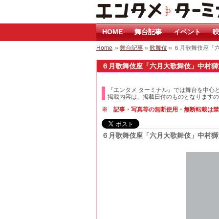
HOME
舞台記事
イベント
映
Home
»
舞台記事
»
歌舞伎
» ６月歌舞伎座「
６月歌舞伎座「六月大歌舞伎」中村獅童
『エンタメ ターミナル』では舞台を中心
掲載内容は、掲載日付のものとなりますの
※ 記事・写真等の無断使用・無断転載は禁
６月歌舞伎座「六月大歌舞伎」中村獅