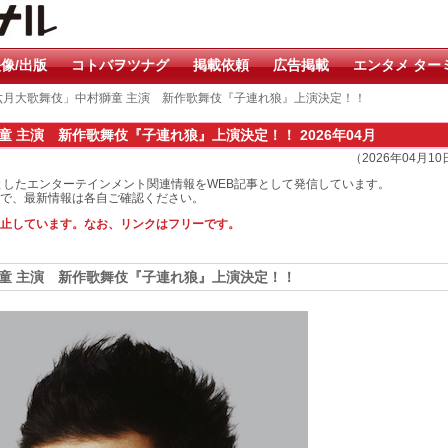
像/出版
コトバヲツナグ
掲載依頼
広告掲載
エンタメ ター
六月大歌舞伎」中村獅童 主演 新作歌舞伎『子連れ狼』上演決定！！
 主演 新作歌舞伎『子連れ狼』上演決定！！ 2026年04月
（2026年04月1
としたエンターテインメント関連情報をWEB記事として発信しています。
で、最新情報は各自ご確認ください。
止しています。なお、リンクはフリーです。
童 主演 新作歌舞伎『子連れ狼』上演決定！！