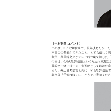
【中村獅童 コメント】
この度、6 月歌舞伎座で、長年演じたかっ
本日この発表ができたこと、とても嬉しく思
叔父・萬屋錦之介がテレビ時代劇で演じた『
今回は、6月の歌舞伎座という私たち萬屋に
夏幹と一緒に拝一刀・大五郎として歌舞伎座
また、井上昌典監督と共に、私も歌舞伎座で
舞台版『子連れ狼』に、どうぞご期待くださ