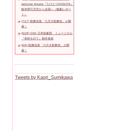
welcome theatre『たけとりKAGUYA』
岐阜県可児市から全国へ（観劇レポー
ト）
(7/17) 歌舞伎座「七月大歌舞伎」が開
幕！
(6/28) OSK 日本歌劇団 ミュージカル
『幸村を討て』制作発表
(6/8) 歌舞伎座「六月大歌舞伎」が開
幕！
Tweets by Kaori_Sumikawa