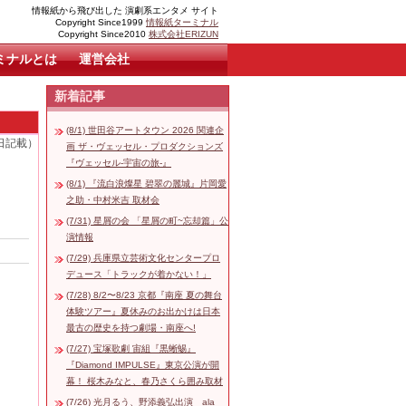
情報紙から飛び出した 演劇系エンタメ サイト
Copyright Since1999
情報紙ターミナル
Copyright Since2010
株式会社ERIZUN
ミナルとは
運営会社
新着記事
(8/1) 世田谷アートタウン 2026 関連企
0日記載）
画 ザ・ヴェッセル・プロダクションズ
『ヴェッセル-宇宙の旅-』
(8/1) 『流白浪燦星 碧翠の麗城』片岡愛
之助・中村米吉 取材会
(7/31) 星屑の会 「星屑の町~忘却篇」公
演情報
(7/29) 兵庫県立芸術文化センタープロ
デュース「トラックが着かない！」
(7/28) 8/2〜8/23 京都『南座 夏の舞台
体験ツアー』夏休みのお出かけは日本
最古の歴史を持つ劇場・南座へ!
(7/27) 宝塚歌劇 宙組『黒蜥蜴』
『Diamond IMPULSE』東京公演が開
幕！ 桜木みなと、春乃さくら囲み取材
(7/26) 光月るう、野添義弘出演 ala