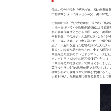
伝説の傑作時代劇『子連れ狼』 初の歌舞伎舞
中村獅童が現代に蘇らせる叔父・萬屋錦之介の
6月歌舞伎座「六月大歌舞伎」昼の部『萬錦
小池一夫(原 作)・小島剛夕(作画)による
初の歌舞伎舞台化となる今回、叔父・萬屋錦
中村獅童、その息子・大五郎(だいごろう)
柳生一族の画策により妻を殺され、公儀介錯
息子・大五郎を連れた復讐の旅を壮大なスケ
数多くの映像作品が制作され、中でも昭和48(1
萬屋錦之介主演のテレビドラマシリーズは社
テレビドラマ放映中の昭和49(1974)年に
「萬屋錦之介特別公演」で舞台化されました
萬屋ゆかりの6月の歌舞伎座で上演されるこ
獅童が初めて歌舞伎座で演出を手掛けること
令和8年6月、歌舞伎座で新作歌舞伎として