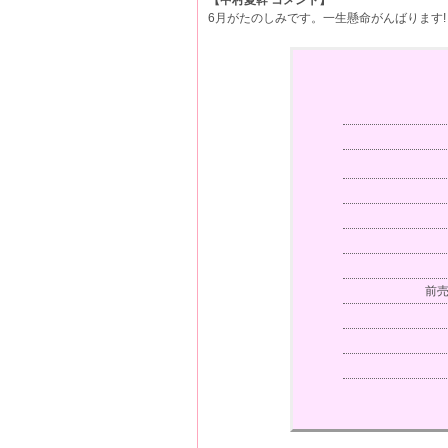
【中村夏幹 コメント】
6月がたのしみです。一生懸命がんばります!
前売