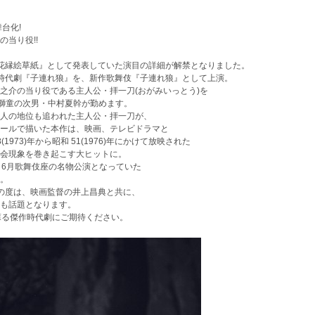
台化!
当り役!!
花縁絵草紙』として発表していた演目の詳細が解禁となりました。
傑作時代劇『子連れ狼』を、新作歌舞伎『子連れ狼』として上演。
之介の当り役である主人公・拝一刀(おがみいっとう)を
を獅童の次男・中村夏幹が勤めます。
人の地位も追われた主人公・拝一刀が、
ールで描いた本作は、映画、テレビドラマと
973)年から昭和 51(1976)年にかけて放映された
会現象を巻き起こす大ヒットに。
は、6月歌舞伎座の名物公演となっていた
。
の度は、映画監督の井上昌典と共に、
も話題となります。
蘇る傑作時代劇にご期待ください。