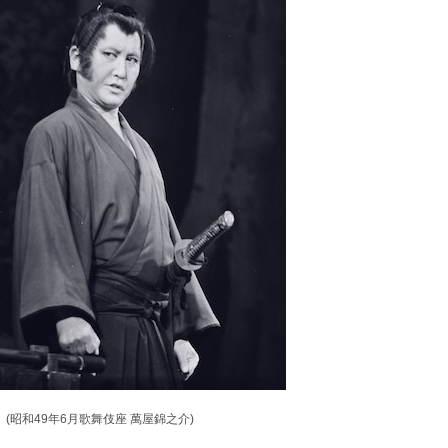
(昭和49年6月歌舞伎座 萬屋錦之介)