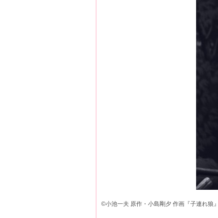
©小池一夫 原作・小島剛夕 作画『子連れ狼』 