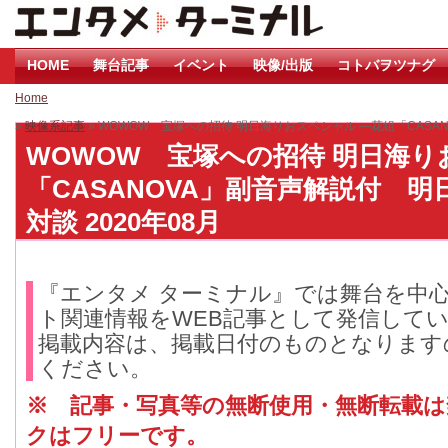
HOME
舞台記事
イベント
映像/出版
コトバヲツナグ
Home
»
映像系記事
» WOWOW 宝塚への招待 明⽇海りおスペシャル ―花組「CAS
WOWOW 宝塚への招待 明⽇海り
「CASANOVA」副⾳声解説付 
対談 2020年08月
『エンタメ ターミナル』では舞台を中
ト関連情報をWEB記事として発信して
掲載内容は、掲載日付のものとなります
ください。
※ 記事・写真等の無断使用・無断転載
クはフリーです。