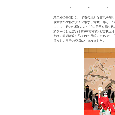
＊ ＊ ＊
第二部
の幕開けは、早春の清新な空気を感し
歌舞伎の世界によく登場する曽我十郎と五郎
ここに、春の七種(ななくさ)の行事を織り込ん
鼓を手にした曽我十郎(中村梅枝) と曽我五郎(
七種の歌詞が盛り込まれた長唄に合わせリズ
清々しい早春の空気に包まれました。