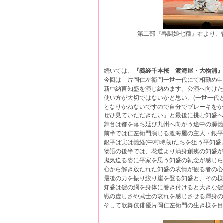
第二部『春調娘七種』右より、
続いては、
『義経千本桜 渡海屋・大物浦』
今回は「片岡仁左衛門一世一代にて相勤め申
新中納言知盛を演じ納めます。公演へ向けた
使い方が大切ではないかと思い、(一世一代
となりかねないですので自分でブレーキを
ぜひ見ていただきたい」と最後に挑む知盛
舞台は都を落ち延び九州へ向かう途中の源
前半では仁左衛門演じる渡海屋の主人・銀
銀平は実は義経(中村時蔵)たちを狙う平知盛
物語の後半では、花道より満身創痍の知盛が
鬼気迫る姿に平家を思う知盛の執念が感じ
心から解き放たれた知盛の表情が観る者の
最後の力を振り絞り崖を登る知盛と、その様
知盛は碇の綱を身体に巻き付けると大きな碇を
戦の虚しさや武士の哀れを感じさせる渾身
そして歌舞伎俳優片岡仁左衛門の生き様を目撃