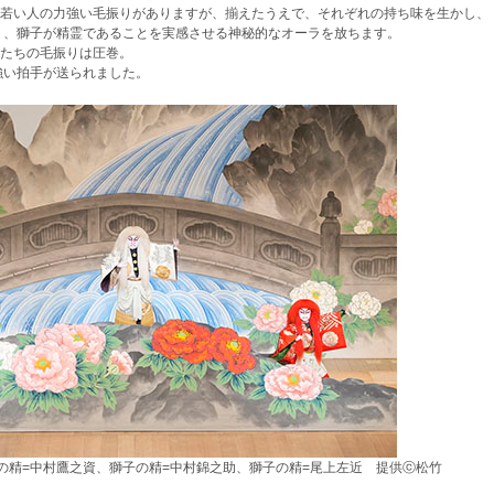
い人の力強い毛振りがありますが、揃えたうえで、それぞれの持ち味を生かし、
り、獅子が精霊であることを実感させる神秘的なオーラを放ちます。
子たちの毛振りは圧巻。
強い拍手が送られました。
の精=中村鷹之資、獅子の精=中村錦之助、獅子の精=尾上左近 提供ⓒ松竹