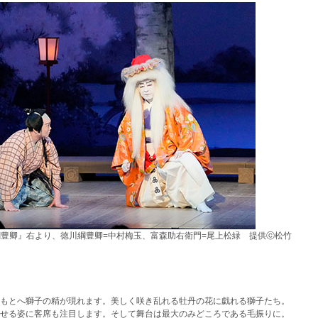
綱豊卿』右より、徳川綱豊卿=中村梅玉、富森助右衛門=尾上松緑 提供ⓒ松竹
のもとへ獅子の精が現れます。美しく咲き乱れる牡丹の花に戯れる獅子たち。
せる姿に客席も注目します。そして舞台は最大のみどころである毛振りに。