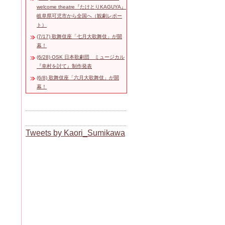
welcome theatre『たけとりKAGUYA』
岐阜県可児市から全国へ（観劇レポー
ト）
(7/17) 歌舞伎座「七月大歌舞伎」が開
幕！
(6/28) OSK 日本歌劇団 ミュージカル
『幸村を討て』制作発表
(6/8) 歌舞伎座「六月大歌舞伎」が開
幕！
Tweets by Kaori_Sumikawa