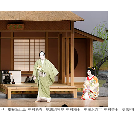
より、御祐筆江島=中村魁春、徳川綱豊卿=中村梅玉、中臈お喜世=中村莟玉 提供ⓒ