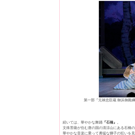
第一部『元禄忠臣蔵 御浜御殿
続いては、華やかな舞踊
『石橋』
。
文殊菩薩が住む唐の国の清涼山にある石橋
華やかな音楽に乗って勇猛な獅子の狂いを見