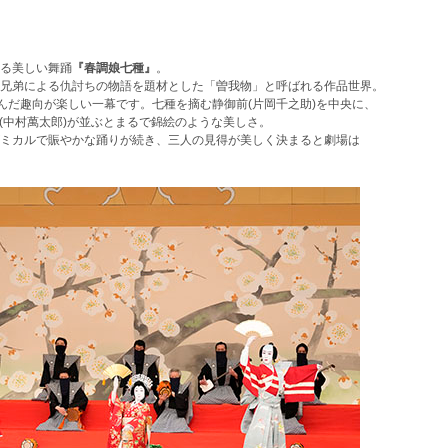
゙る美しい舞踊
『春調娘七種』
。
兄弟による仇討ちの物語を題材とした「曽我物」と呼ばれる作品世界。
だ趣向が楽しい一幕です。七種を摘む静御前(片岡千之助)を中央に、
中村萬太郎)が並ぶとまるで錦絵のような美しさ。
ミカルで賑やかな踊りが続き、三人の見得が美しく決まると劇場は