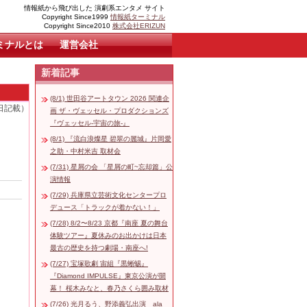
情報紙から飛び出した 演劇系エンタメ サイト
Copyright Since1999
情報紙ターミナル
Copyright Since2010
株式会社ERIZUN
ミナルとは
運営会社
新着記事
(8/1) 世田谷アートタウン 2026 関連企
5日記載）
画 ザ・ヴェッセル・プロダクションズ
『ヴェッセル-宇宙の旅-』
(8/1) 『流白浪燦星 碧翠の麗城』片岡愛
之助・中村米吉 取材会
(7/31) 星屑の会 「星屑の町~忘却篇」公
演情報
(7/29) 兵庫県立芸術文化センタープロ
デュース「トラックが着かない！」
(7/28) 8/2〜8/23 京都『南座 夏の舞台
体験ツアー』夏休みのお出かけは日本
最古の歴史を持つ劇場・南座へ!
(7/27) 宝塚歌劇 宙組『黒蜥蜴』
『Diamond IMPULSE』東京公演が開
幕！ 桜木みなと、春乃さくら囲み取材
(7/26) 光月るう、野添義弘出演 ala