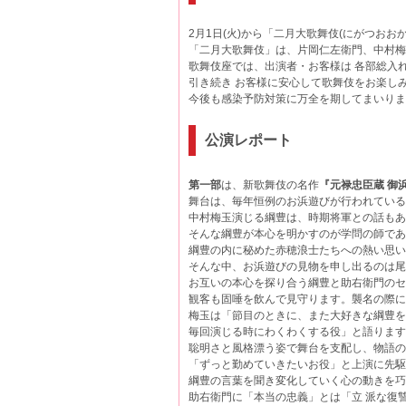
2月1日(火)から「二月大歌舞伎(にがつおおか
「二月大歌舞伎」は、片岡仁左衛門、中村梅玉
歌舞伎座では、出演者・お客様は 各部総
引き続き お客様に安心して歌舞伎をお楽しみ
今後も感染予防対策に万全を期してまいりま
公演レポート
第一部
は、新歌舞伎の名作
『元禄忠臣蔵 御
舞台は、毎年恒例のお浜遊びが行われてい
中村梅玉演じる綱豊は、時期将軍との話もあ
そんな綱豊が本心を明かすのが学問の師で
綱豊の内に秘めた赤穂浪士たちへの熱い思い
そんな中、お浜遊びの見物を申し出るのは尾
お互いの本心を探り合う綱豊と助右衛門のセ
観客も固唾を飲んで見守ります。襲名の際に
梅玉は「節目のときに、また大好きな綱豊をや
毎回演じる時にわくわくする役」と語りま
聡明さと風格漂う姿で舞台を支配し、物語
「ずっと勤めていきたいお役」と上演に先
綱豊の言葉を聞き変化していく心の動きを巧
助右衛門に「本当の忠義」とは「立 派な復