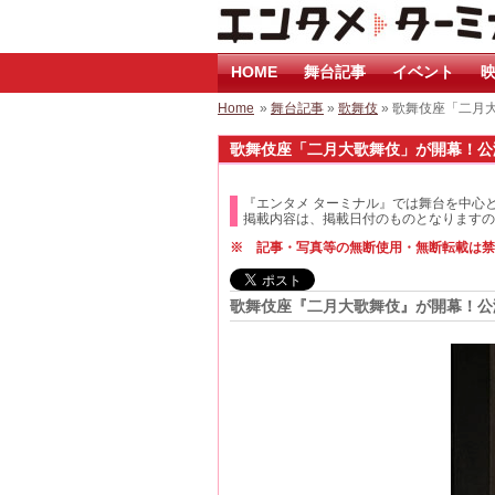
HOME
舞台記事
イベント
映
Home
»
舞台記事
»
歌舞伎
» 歌舞伎座「二月
歌舞伎座「二月大歌舞伎」が開幕！公演
『エンタメ ターミナル』では舞台を中心
掲載内容は、掲載日付のものとなりますの
※ 記事・写真等の無断使用・無断転載は禁
歌舞伎座『二月大歌舞伎』が開幕！公