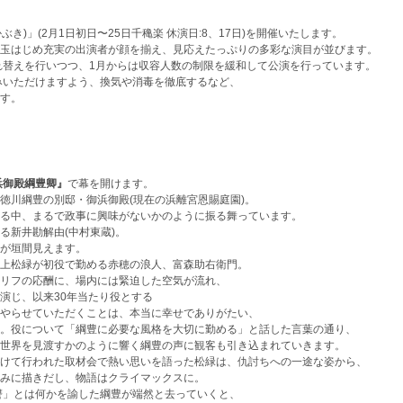
ぶき)」(2月1日初日〜25日千穐楽 休演日:8、17日)を開催いたします。
はじめ充実の出演者が顔を揃え、見応えたっぷりの多彩な演目が並びます。
入れ替えを行いつつ、1月からは収容人数の制限を緩和して公演を行っています。
いただけますよう、換気や消毒を徹底するなど、
す。
浜御殿綱豊卿』
で幕を開けます。
る徳川綱豊の別邸・御浜御殿(現在の浜離宮恩賜庭園)。
る中、まるで政事に興味がないかのように振る舞っています。
ある新井勘解由(中村東蔵)。
が垣間見えます。
上松緑が初役で勤める赤穂の浪人、富森助右衛門。
リフの応酬に、場内には緊迫した空気が流れ、
演じ、以来30年当たり役とする
らせていただくことは、本当に幸せでありがたい、
す。役について「綱豊に必要な風格を大切に勤める」と話した言葉の通り、
の世界を見渡すかのように響く綱豊の声に観客も引き込まれていきます。
駆けて行われた取材会で熱い思いを語った松緑は、仇討ちへの一途な姿から、
みに描きだし、物語はクライマックスに。
讐」とは何かを諭した綱豊が端然と去っていくと、