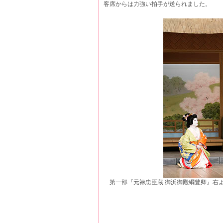
客席からは力強い拍手が送られました。
第一部『元禄忠臣蔵 御浜御殿綱豊卿』右