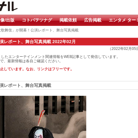
像/出版
コトバヲツナグ
掲載依頼
広告掲載
エンタメ ター
大歌舞伎」が開幕！公演レポート、舞台写真掲載
レポート、舞台写真掲載 2022年02月
（2022年02月0
としたエンターテインメント関連情報をWEB記事として発信しています。
で、最新情報は各自ご確認ください。
止しています。なお、リンクはフリーです。
演レポート、舞台写真掲載