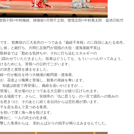
曽我十郎=中村梅枝、静御前=片岡千之助、曽我五郎=中村萬太郎 提供ⓒ松竹
です。 歌舞伎の三大名作の一つである『義経千本桜』の二段目にあたる名作。
し候」と銘打ち、片岡仁左衛門が屈指の大役・渡海屋銀平実は
取材会では「勤める気持ちや、それに打ち込むエネルギーの
と)謳わせていただきました。役者はどうしても、もういっぺんやってみよう、
かけるためにも、皆様への公約でございます。
への決意と覚悟を滲ませました。
義経一行が船出を待つ大物浦の船問屋・渡海屋。
平が、花道より颯爽と登場し、観客の視線を奪います。
。知盛は鎧姿で再登場し、義経を追いかけますが…。
登場し、見せ場のひとつである大立廻りが繰り広げられます。
られる場面です。さらに、安徳帝の「仇に思うな」の一言で源氏への恨みの
心を惹きつけ、そのあとに続く名台詞からは悲壮感が漂います。
子を息を呑んで見つめる客席。
担いで潔く海へ身を投げます。
の舞台に、一人の武士の生き様、
した客席からは、 割れんばかりの拍手が鳴り止みませんでした。