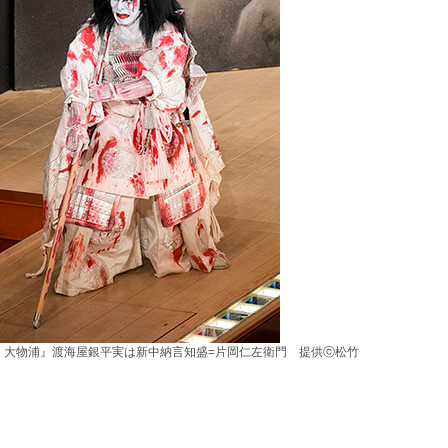
・大物浦』渡海屋銀平実は新中納言知盛=片岡仁左衛門 提供ⓒ松竹