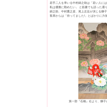
若手二人を率いる中村錦之助は「若い人には若
私は優雅に勤めたい」 と筋書でも語った通
錦之助、中村鷹之資、尾上左近が演じる獅
客席からは「待ってました!」とばかりに力
第一部『石橋』右より、獅子