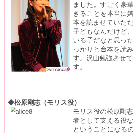
ました。すごく豪
きることを本当に
本を読ませていた
子どもなんだけど
いる子だなと思っ
っかりと台本を読
す。沢山勉強させ
す。
◆松原剛志（モリス役）
モリス役の松原剛志
者として支える役
ということになる