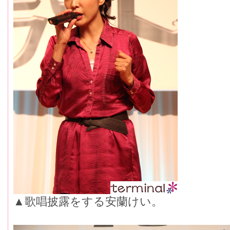
▲歌唱披露をする安蘭けい。