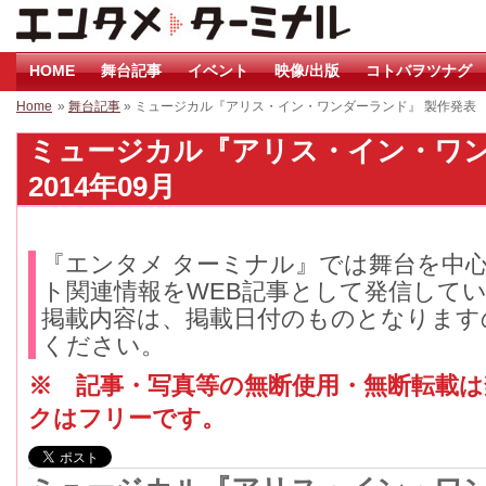
HOME
舞台記事
イベント
映像/出版
コトバヲツナグ
Home
»
舞台記事
» ミュージカル『アリス・イン・ワンダーランド』 製作発表
ミュージカル『アリス・イン・ワン
2014年09月
『エンタメ ターミナル』では舞台を中
ト関連情報をWEB記事として発信して
掲載内容は、掲載日付のものとなります
ください。
※ 記事・写真等の無断使用・無断転載
クはフリーです。