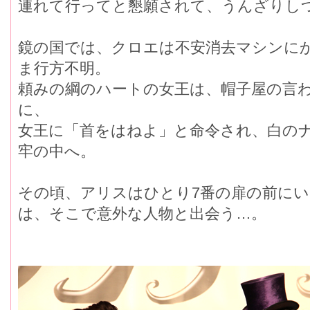
連れて行ってと懇願されて、うんざりし
鏡の国では、クロエは不安消去マシンに
ま行方不明。
頼みの綱のハートの女王は、帽子屋の言
に、
女王に「首をはねよ」と命令され、白の
牢の中へ。
その頃、アリスはひとり7番の扉の前に
は、そこで意外な人物と出会う…。