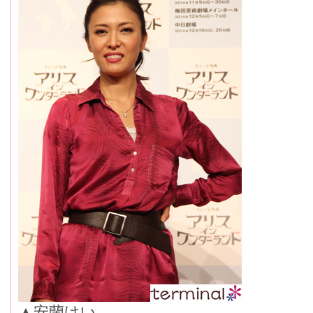
▲安蘭けい