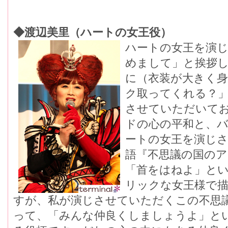
◆渡辺美里（ハートの女王役）
ハートの女王を演じ
めまして」と挨拶
に（衣装が大きく
ク取ってくれる？
させていただいて
ドの心の平和と、
ートの女王を演じ
語『不思議の国の
「首をはねよ」と
リックな女王様で
すが、私が演じさせていただくこの不思
って、「みんな仲良くしましょうよ」と