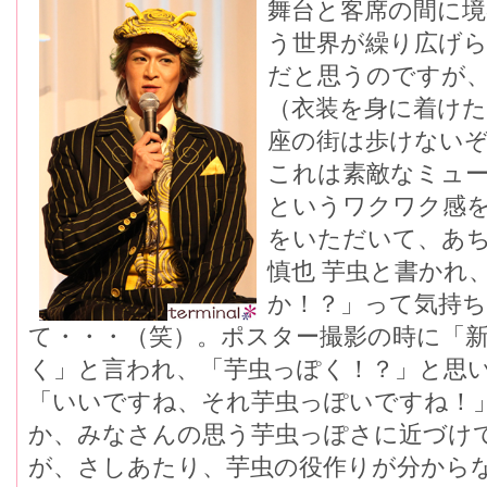
舞台と客席の間に境
う世界が繰り広げ
だと思うのですが
（衣装を身に着けた
座の街は歩けない
これは素敵なミュ
というワクワク感
をいただいて、あち
慎也 芋虫と書かれ
か！？」って気持
て・・・（笑）。ポスター撮影の時に「
く」と言われ、「芋虫っぽく！？」と思
「いいですね、それ芋虫っぽいですね！
か、みなさんの思う芋虫っぽさに近づけ
が、さしあたり、芋虫の役作りが分から