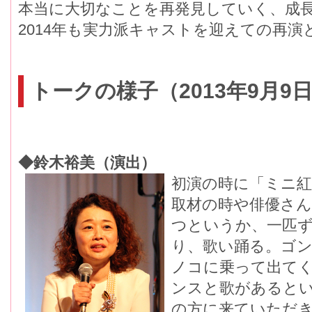
本当に大切なことを再発見していく、成
2014年も実力派キャストを迎えての再演
トークの様子（2013年9月9
◆鈴木裕美（演出）
初演の時に「ミニ
取材の時や俳優さ
つというか、一匹
り、歌い踊る。ゴ
ノコに乗って出てく
ンスと歌があるとい
の方に来ていただ