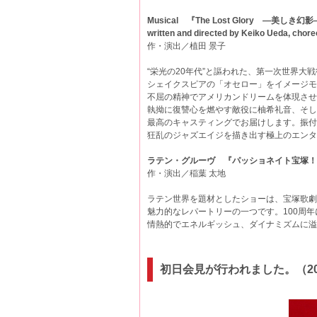
Musical 『The Lost Glory ―美しき幻影
written and directed by Keiko Ueda, chor
作・演出／植田 景子
“栄光の20年代”と謳われた、第一次世界大
シェイクスピアの「オセロー」をイメージモ
不屈の精神でアメリカンドリームを体現させ
執拗に復讐心を燃やす敵役に柚希礼音、そし
最高のキャスティングでお届けします。振付
狂乱のジャズエイジを描き出す極上のエンタ
ラテン・グルーヴ 『パッショネイト宝塚！
作・演出／稲葉 太地
ラテン世界を題材としたショーは、宝塚歌劇
魅力的なレパートリーの一つです。100周
情熱的でエネルギッシュ、ダイナミズムに溢
初日会見が行われました。（20