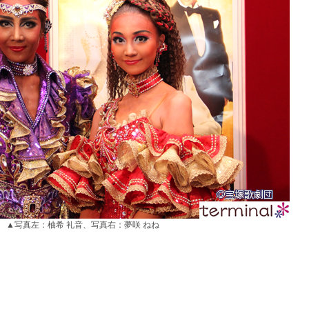
▲写真左：柚希 礼音、写真右：夢咲 ねね
）