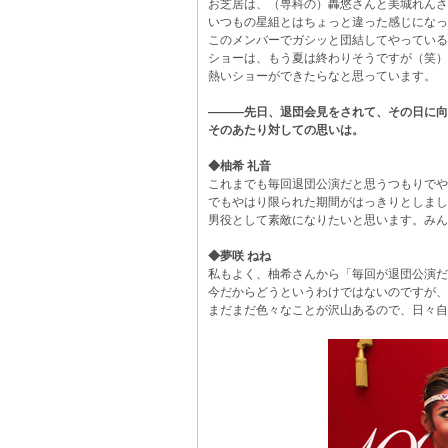
お芝居は、（専科の）轟悠さんと美城れんさ
いつもの星組とはちょっと違った感じになっ
このメンバーでガシッと団結してやっている
ショーは、もう夏は終わりそうですが（笑）
熱いショーができたらなと思っています。
―――先日、退団会見をされて、その日に向
そのあたり対しての思いは。
◆柚希 礼音
これまでも毎回退団公演だと思うつもりでや
でもやはり限られた期間がはっきりとしまし
男役として素敵になりたいと思います。みん
◆夢咲 ねね
私もよく、柚希さんから「毎回が退団公演だ
今だからどうというわけではないのですが、
まだまだ色々なことが沢山あるので、日々自