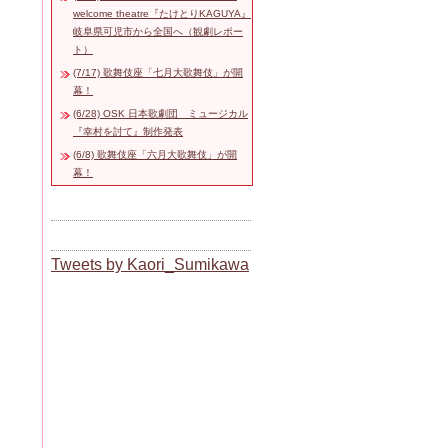
welcome theatre『たけとりKAGUYA』
岐阜県可児市から全国へ（観劇レポー
ト）
(7/17) 歌舞伎座「七月大歌舞伎」が開
幕！
(6/28) OSK 日本歌劇団 ミュージカル
『幸村を討て』制作発表
(6/8) 歌舞伎座「六月大歌舞伎」が開
幕！
Tweets by Kaori_Sumikawa