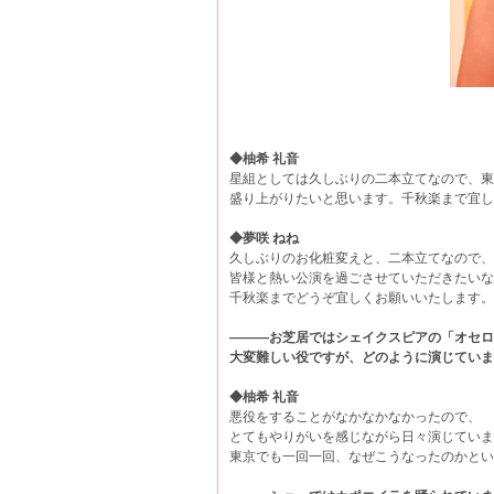
◆柚希 礼音
星組としては久しぶりの二本立てなので、東
盛り上がりたいと思います。千秋楽まで宜し
◆夢咲 ねね
久しぶりのお化粧変えと、二本立てなので、
皆様と熱い公演を過ごさせていただきたいな
千秋楽までどうぞ宜しくお願いいたします。
―――お芝居ではシェイクスピアの「オセロ
大変難しい役ですが、どのように演じていま
◆柚希 礼音
悪役をすることがなかなかなかったので、
とてもやりがいを感じながら日々演じていま
東京でも一回一回、なぜこうなったのかとい