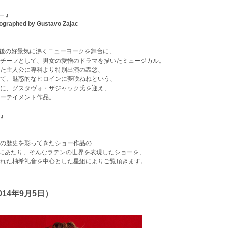
― 』
eographed by Gustavo Zajac
戦後の好景気に沸くニューヨークを舞台に、
チーフとして、男女の愛憎のドラマを描いたミュージカル。
た主人公に専科より特別出演の轟悠、
て、魅惑的なヒロインに夢咲ねねという、
に、グスタヴォ・ザジャック氏を迎え、
ーテイメント作品。
』
の歴史を彩ってきたショー作品の
年にあたり、そんなラテンの世界を表現したショーを、
れた柚希礼音を中心とした星組によりご覧頂きます。
14年9月5日）