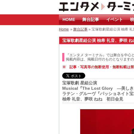
HOME
舞台記事
イベント
映
Home
»
舞台記事
» 宝塚歌劇星組公演 柚希 礼
宝塚歌劇星組公演 柚希 礼音、夢咲 ねね
『エンタメ ターミナル』では舞台を中心
掲載内容は、掲載日付のものとなりますの
※ 記事・写真等の無断使用・無断転載は禁
宝塚歌劇 星組公演
Musical『The Lost Glory ―美
ラテン・グルーヴ『パッショネイト宝
柚希 礼音、夢咲 ねね 初日会見