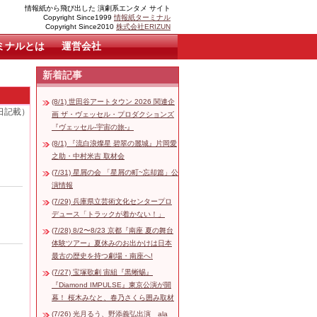
情報紙から飛び出した 演劇系エンタメ サイト
Copyright Since1999
情報紙ターミナル
Copyright Since2010
株式会社ERIZUN
ミナルとは
運営会社
新着記事
(8/1) 世田谷アートタウン 2026 関連企
5日記載）
画 ザ・ヴェッセル・プロダクションズ
『ヴェッセル-宇宙の旅-』
(8/1) 『流白浪燦星 碧翠の麗城』片岡愛
之助・中村米吉 取材会
(7/31) 星屑の会 「星屑の町~忘却篇」公
演情報
(7/29) 兵庫県立芸術文化センタープロ
デュース「トラックが着かない！」
(7/28) 8/2〜8/23 京都『南座 夏の舞台
体験ツアー』夏休みのお出かけは日本
最古の歴史を持つ劇場・南座へ!
(7/27) 宝塚歌劇 宙組『黒蜥蜴』
『Diamond IMPULSE』東京公演が開
幕！ 桜木みなと、春乃さくら囲み取材
(7/26) 光月るう、野添義弘出演 ala