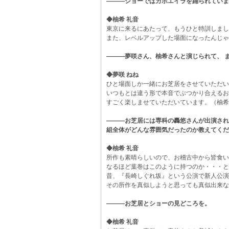
―――ショーではカポエイラを踊られていま
◆柚希 礼音
東京に来るにあたって、もうひと特訓しまし
また、レベルアップした場面になったんじゃ
―――夢咲さん、柚希さんと演じられて、 
◆夢咲 ねね
ひと場面しか一緒にお芝居をさせていただい
いつもとは違う形で本音でぶつかり合えるお
すごく楽しませていただいています。（柚希
―――お芝居には専科の轟悠さんが出演され
組全体がどんな雰囲気だったのか教えてくだ
◆柚希 礼音
所作も素晴らしいので、お稽古中から皆食い
なるほど葉巻はこのように持つのか・・・と
昔、『長崎しぐれ坂』という公演で新人公演
その所作を真似しようと思っても真似出来な
―――お芝居とショーの見どころを。
◆柚希 礼音