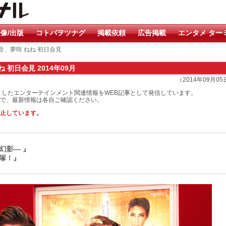
像/出版
コトバヲツナグ
掲載依頼
広告掲載
エンタメ ター
音、夢咲 ねね 初日会見
 初日会見 2014年09月
（2014年09月0
としたエンターテインメント関連情報をWEB記事として発信しています。
で、最新情報は各自ご確認ください。
止しています。
しき幻影― 』
塚！』