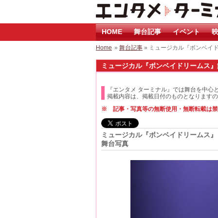
HOME
舞台記事
イベント
映
Home
»
舞台記事
» ミュージカル『ボンベイ
ミュージカル『ボンベイドリームス』舞台
『エンタメ ターミナル』では舞台を中心
掲載内容は、掲載日付のものとなりますの
※ 記事・写真等の無断使用・無断転載は禁
ミュージカル『ボンベイドリームス』
舞台写真