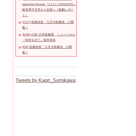
welcome theatre『たけとりKAGUYA』
岐阜県可児市から全国へ（観劇レポー
ト）
(7/17) 歌舞伎座「七月大歌舞伎」が開
幕！
(6/28) OSK 日本歌劇団 ミュージカル
『幸村を討て』制作発表
(6/8) 歌舞伎座「六月大歌舞伎」が開
幕！
Tweets by Kaori_Sumikawa