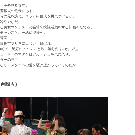
ーを夢見る青年。
斉撤去の危機にある。
らの元を訪ね、スラム街住人を勇気づけるが、
冷ややかだ。
る美女コンテストの会場で抗議活動をする計画をたてる。
チャンスと、一緒に現場へ。
苦茶に。
目指すプリヤに出会い一目ぼれ。
の前で、絶好のチャンスと歌い踊りだすのだった。
ューサーのマダンはアカーシュを気に入り、
ターのラニ。
なり、スターへの道を駆け上がっていくのだが、
舞台稽古）