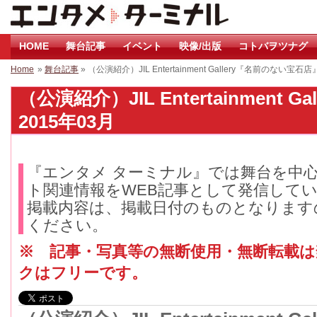
HOME
舞台記事
イベント
映像/出版
コトバヲツナグ
Home
»
舞台記事
» （公演紹介）JIL Entertainment Gallery『名前のない宝石店
（公演紹介）JIL Entertainment
2015年03月
『エンタメ ターミナル』では舞台を中
ト関連情報をWEB記事として発信して
掲載内容は、掲載日付のものとなります
ください。
※ 記事・写真等の無断使用・無断転載
クはフリーです。