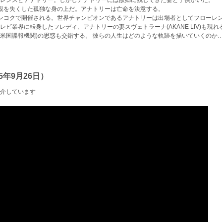
レンスとアナトリー。しかしアナトリーには故郷に残してきた妻と子供がいた。
で親を失くした孤独な身の上だ。アナトリーは亡命を決意する。
ンコクで開催される。世界チャンピオンであるアナトリーは出場者としてフローレ
ビ業界に転身したフレディ、アナトリーの妻スヴェトラーナ(AKANE LIV)も現れ
IA(米国諜報機関)の思惑も交錯する。 彼らの人生はどのような軌跡を描いていくのか…
年9月26日）
介しています