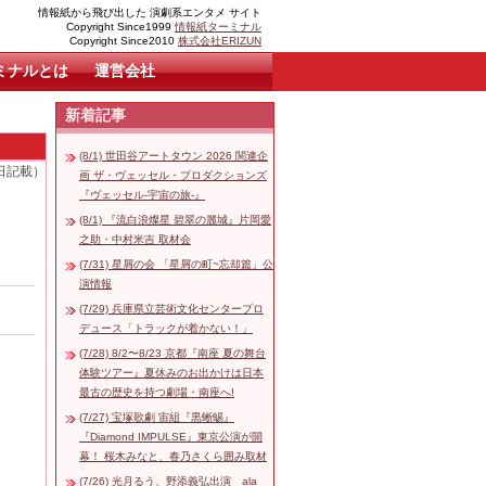
情報紙から飛び出した 演劇系エンタメ サイト
Copyright Since1999
情報紙ターミナル
Copyright Since2010
株式会社ERIZUN
ミナルとは
運営会社
新着記事
(8/1) 世田谷アートタウン 2026 関連企
8日記載）
画 ザ・ヴェッセル・プロダクションズ
『ヴェッセル-宇宙の旅-』
(8/1) 『流白浪燦星 碧翠の麗城』片岡愛
之助・中村米吉 取材会
(7/31) 星屑の会 「星屑の町~忘却篇」公
演情報
(7/29) 兵庫県立芸術文化センタープロ
デュース「トラックが着かない！」
(7/28) 8/2〜8/23 京都『南座 夏の舞台
体験ツアー』夏休みのお出かけは日本
最古の歴史を持つ劇場・南座へ!
(7/27) 宝塚歌劇 宙組『黒蜥蜴』
『Diamond IMPULSE』東京公演が開
幕！ 桜木みなと、春乃さくら囲み取材
(7/26) 光月るう、野添義弘出演 ala