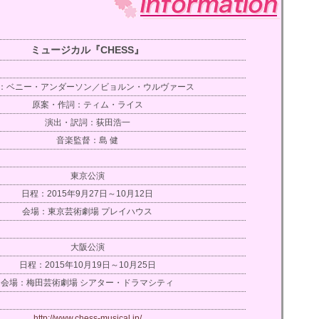
ミュージカル『CHESS』
：ベニー・アンダーソン／ビョルン・ウルヴァース
原案・作詞：ティム・ライス
演出・訳詞：荻田浩一
音楽監督：島 健
東京公演
日程：2015年9月27日～10月12日
会場：東京芸術劇場 プレイハウス
大阪公演
日程：2015年10月19日～10月25日
会場：梅田芸術劇場 シアター・ドラマシティ
http://www.chess-musical.jp/