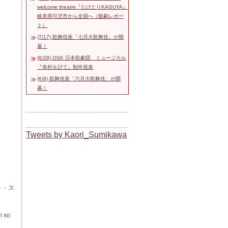
welcome theatre『たけとりKAGUYA』
岐阜県可児市から全国へ（観劇レポー
ト）
(7/17) 歌舞伎座「七月大歌舞伎」が開
幕！
(6/28) OSK 日本歌劇団 ミュージカル
『幸村を討て』制作発表
(6/8) 歌舞伎座「六月大歌舞伎」が開
幕！
Tweets by Kaori_Sumikawa
ト・ス
 so