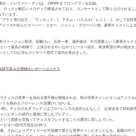
(演出：トレヴァー・ナン)は、1989年までロングランを記録。
、ロックと幅広いメロディで構成されており、コンサートとして取り上げられるこ
れています。
(「アナと雪の女王」「ウィキッド」)、アダム・パスカル(「レント」)、そして全世
誇るアメリカの生んだスーパー・スター、ジョシュ・グローバン他、豪華キャストによ
cert』日本ヴァージョン初演。安蘭けい、石井一孝、浦井健治、中川晃教という豪華キャス
という最高の布陣で、上演されるやいなやリピーター続出、再演希望の声が相次ぎ
ジョンとしての公演もコンサート形式で成功を収めました。
』囲み取材写真＆公開稽古レポートはコチラ
でチェスの世界一を決める選手権が開催される。時の世界チャンピオンはアメリカ
ンドを務めるフローレンス(安蘭けい)がいる。
一孝)。チェスの天才フレディはフローレンスの忠告もむなしく、記者会見で対戦相
ャンピオンの成功と孤独に苦しむフレディ。
という国家を背負ってチェスをプレイすることの重圧に苦しんでいた。
ービター(田代万里生)が待つ。
棄、それによりアナトリーが不戦勝で新たな世界チャンピオンとなる。葛藤の中で