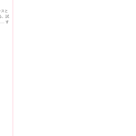
ンスと
る。試
… す