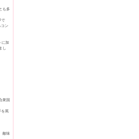
とも多
界で
るコン
トに加
まし
合衆国
手を罵
、敵味