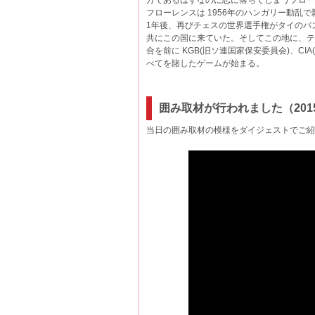
方であるはずなのに恋に落ちてしまうフロー
フローレンスは 1956年のハンガリー動乱
1年後、再びチェスの世界選手権がタイのバ
共にこの国に来ていた。そしてこの地に、テレ
合を前に KGB(旧ソ連国家保安委員会)、C
べてを賭したゲームが始まる。
囲み取材が行われました（2015
当日の囲み取材の模様をダイジェストでご紹