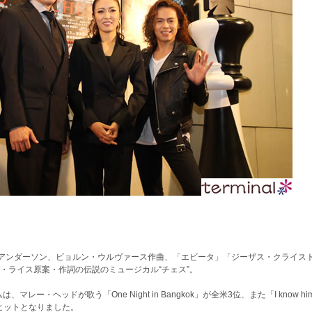
）
・アンダーソン、ビョルン・ウルヴァース作曲、「エビータ」「ジーザス・クライス
・ライス原案・作詞の伝説のミュージカル“チェス”。
ー・ヘッドが歌う「One Night in Bangkok」が全米3位、また「I know him
大ヒットとなりました。