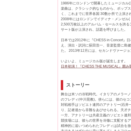
1986年にロンドンで開幕したミュージカル
楽曲は、クラシック的なものから、ポップス
く、これまでに世界各国 30数か所で上演さ
2008年にはロンドンでイディナ・メンゼル
2,500万枚以上のアルバム・セールスを
サート版が上演され、話題を呼びました。
日本では2012年に『CHESS in Con
え、演出・訳詞に荻田浩一、音楽監督に島健
た。 2013年12月には、セカンドヴァー
いよいよ、ミュージカル版が誕生します。
日本初演！『CHESS THE MUSICAL
ストーリー
舞台は米ソの冷戦時代。イタリアのメラーノ
のフレディ(中川晃教)。傍らには、彼のセコ
対戦相手はソビエト連邦のアナトリー(石井
り、記者達から非難をあびせられる。天才チ
一方、アナトリーは共産主義のソビエト連邦
競技場には、彼らの世界を冷徹に支配するア
精神的に追いつめられたフレディは試合を放