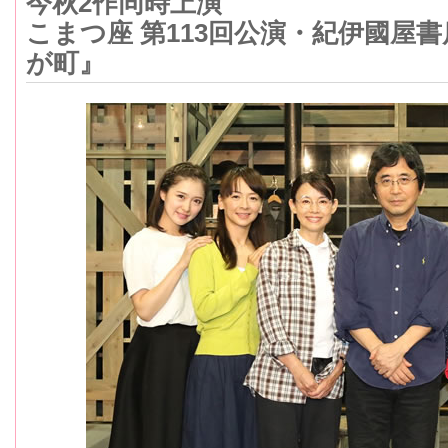
今秋2作同時上演
こまつ座 第113回公演・紀伊國屋
が町』