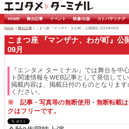
HOME
舞台記事
イベント
映像/出版
コトバヲツナグ
Home
»
舞台記事
» こまつ座 『マンザナ、わが町』公開稽古 2015年09月
こまつ座 『マンザナ、わが町』公開稽古 
09月
『エンタメ ターミナル』では舞台を中
ト関連情報をWEB記事として発信して
掲載内容は、掲載日付のものとなります
ください。
※ 記事・写真等の無断使用・無断転載
クはフリーです。