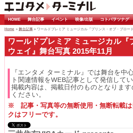
HOME
舞台記事
イベント
映像/出版
コトバヲツナグ
Home
»
舞台記事
» ワールドプレミア ミュージカル『プリンス・オブ・ブロー
ワールドプレミア ミュージカル『
ウェイ』舞台写真 2015年11月
『エンタメ ターミナル』では舞台を中
ト関連情報をWEB記事として発信して
掲載内容は、掲載日付のものとなります
ください。
※ 記事・写真等の無断使用・無断転載
クはフリーです。