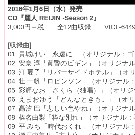
2016年1月6日（水）発売
CD『麗人 REIJIN -Season 2』
3,000円＋税 全12曲収録 VICL-6449
[収録曲]
01. 貴城けい「永遠に」（オリジナル：
02. 安奈 淳「黄昏のビギン」（オリジナ
03. 汀 夏子「リバーサイドホテル」（
04. 壮 一帆「ロビンソン」（オリジナル
05. 彩輝なお「さくら（独唱）」（オリ
06. えまおゆう「どんなときも。」（オ
07. 髙汐 巴「悲しい色やね」（オリジナ
08. 榛名由梨「粋な別れ」（オリジナル
09. 平 みち「時代おくれ」（オリジナル