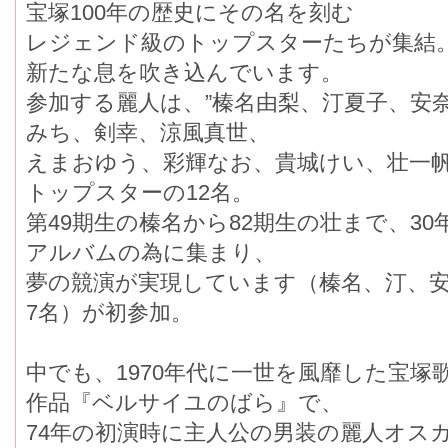
宝塚100年の歴史にその名を刻む
レジェンド級のトップスターたちが集結。
新たな息を吹き込んでいます。
参加する麗人は、”榛名由梨、汀夏子、安
みち、剣幸、涼風真世、
えまおゆう、彩輝なお、貴城けい、壮一帆
トップスターの12名。
第49期生の榛名から82期生の壮まで、3
アルバムの為に集まり、
夢の競演が実現しています（榛名、汀、
7名）が初参加。
中でも、1970年代に一世を風靡した宝
作品『ベルサイユのばら』で、
74年の初演時に主人公の男装の麗人オス