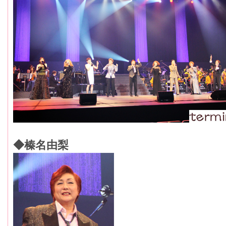
◆榛名由梨