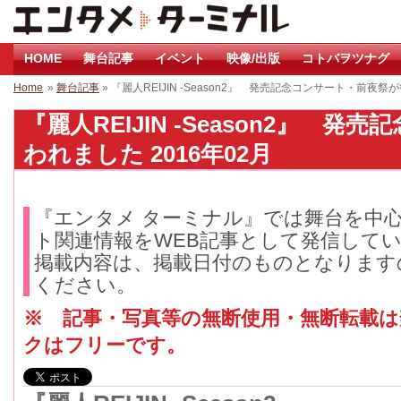
HOME
舞台記事
イベント
映像/出版
コトバヲツナグ
Home
»
舞台記事
» 『麗人REIJIN -Season2』 発売記念コンサート・前夜
『麗人REIJIN -Season2』 
われました 2016年02月
『エンタメ ターミナル』では舞台を中
ト関連情報をWEB記事として発信して
掲載内容は、掲載日付のものとなります
ください。
※ 記事・写真等の無断使用・無断転載
クはフリーです。