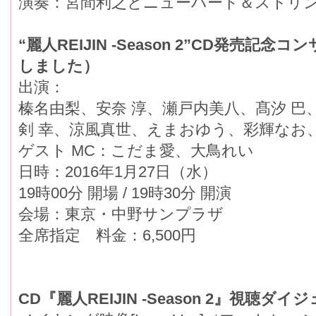
演奏：宮間利之とニューハード＆ストリ
“麗人REIJIN -Season 2”CD発売
しました）
出演：
榛名由梨、安奈 淳、瀬戸内美八、髙汐 巴
剣 幸、涼風真世、えまおゆう、彩輝なお
ゲスト MC：こだま愛、大鳥れい
日時：2016年1月27日（水）
19時00分 開場 / 19時30分 開演
会場：東京・中野サンプラザ
全席指定 料金：6,500円
CD『麗人REIJIN -Season 2』視聴ダイ