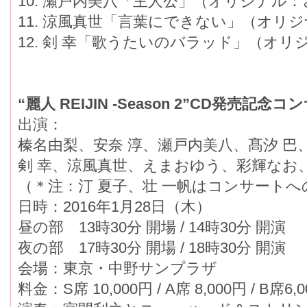
10. 瀬戸内美八「主人公」（オリジナル
11. 涼風真世「言葉にできない」（オリ
12. 剣 幸「歌うたいのバラッド」（オ
“麗人 REIJIN -Season 2”CD発
出演：
榛名由梨、安奈 淳、瀬戸内美八、髙汐 巴
剣 幸、涼風真世、えまおゆう、彩輝なお
（＊注：汀 夏子、壮 一帆はコンサート
日時：2016年1月28日（木）
昼の部 13時30分 開場 / 14時30分 開演
夜の部 17時30分 開場 / 18時30分 開演
会場：東京・中野サンプラザ
料金：S席 10,000円 / A席 8,000円 / B席6,