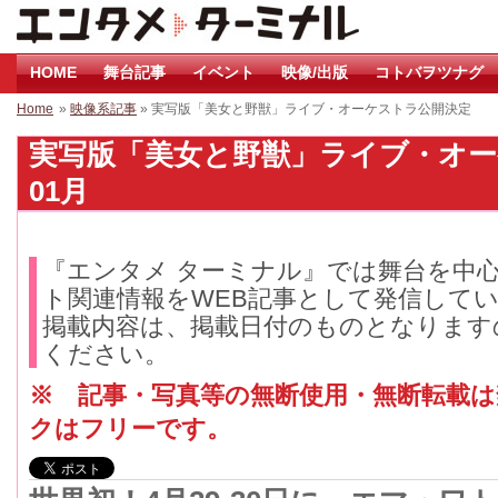
HOME
舞台記事
イベント
映像/出版
コトバヲツナグ
Home
»
映像系記事
» 実写版「美女と野獣」ライブ・オーケストラ公開決定
実写版「美女と野獣」ライブ・オーケ
01月
『エンタメ ターミナル』では舞台を中
ト関連情報をWEB記事として発信して
掲載内容は、掲載日付のものとなります
ください。
※ 記事・写真等の無断使用・無断転載
クはフリーです。