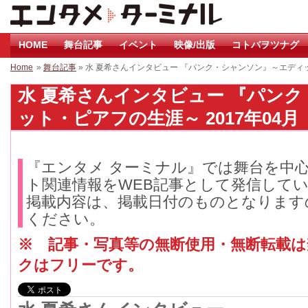
HOME
舞台記事
イベント
映像/出版
コトバヲツナグ
Home
»
舞台記事
» 水 夏希さんインタビュー 『パンク・シャンソン』～エデ
水 夏希さんインタビュー 『パン
ット・ピアフの生涯～ 2017年04月
『エンタメ ターミナル』では舞台を中
ト関連情報をWEB記事として発信して
掲載内容は、掲載日付のものとなります
ください。
※ 記事・写真等の無断使用・無断転載
クはフリーです。