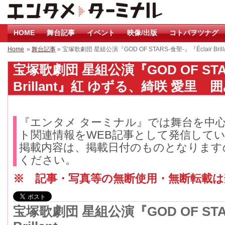
HOME
舞台記事
イベント
映像/出版
コトバヲツナグ
Home
»
舞台記事
» 宝塚歌劇団 星組公演『GOD OF STARS-食聖-』『Éclair B
宝塚歌劇団 星組公演『GOD OF STAR
Brillant』紅 ゆずる、綺咲 愛里 囲
『エンタメ ターミナル』では舞台を中
ト関連情報をWEB記事として発信して
掲載内容は、掲載日付のものとなります
ください。
※ 記事・写真等の無断使用・無断転載
宝塚歌劇団 星組公演『GOD OF STAR