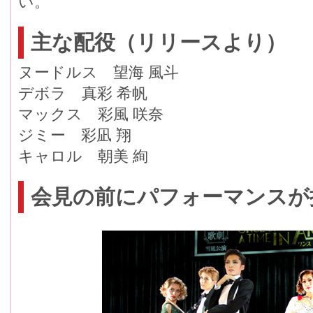
い。
主な配役（リリースより）
ヌードルス 望海 風斗
デボラ 真彩 希帆
マックス 彩風 咲奈
ジミー 彩凪 翔
キャロル 朝美 絢
会見の前にパフォーマンスが