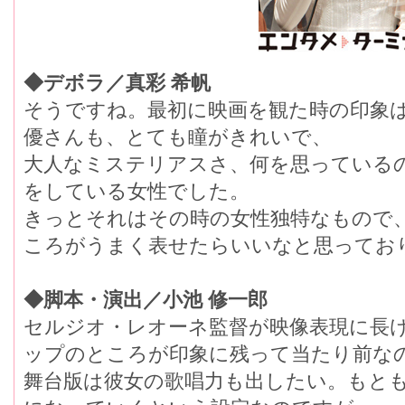
◆デボラ／真彩 希帆
そうですね。最初に映画を観た時の印象
優さんも、とても瞳がきれいで、
大人なミステリアスさ、何を思っている
をしている女性でした。
きっとそれはその時の女性独特なもので
ころがうまく表せたらいいなと思ってお
◆脚本・演出／小池 修一郎
セルジオ・レオーネ監督が映像表現に長
ップのところが印象に残って当たり前な
舞台版は彼女の歌唱力も出したい。もと