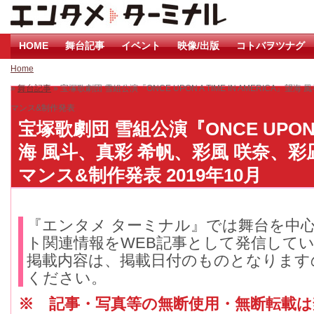
HOME
舞台記事
イベント
映像/出版
コトバヲツナグ
Home
»
舞台記事
» 宝塚歌劇団 雪組公演『ONCE UPON A TIME IN AMERICA
マンス&制作発表
宝塚歌劇団 雪組公演『ONCE UPON A 
海 風斗、真彩 希帆、彩風 咲奈、彩
マンス&制作発表 2019年10月
『エンタメ ターミナル』では舞台を中
ト関連情報をWEB記事として発信して
掲載内容は、掲載日付のものとなります
ください。
※ 記事・写真等の無断使用・無断転載