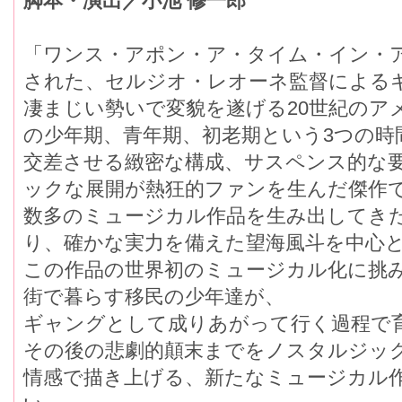
脚本・演出／小池 修一郎
「ワンス・アポン・ア・タイム・イン・ア
された、セルジオ・レオーネ監督による
凄まじい勢いで変貌を遂げる20世紀のア
の少年期、青年期、初老期という3つの時
交差させる緻密な構成、サスペンス的な
ックな展開が熱狂的ファンを生んだ傑作
数多のミュージカル作品を生み出してき
り、確かな実力を備えた望海風斗を中心
この作品の世界初のミュージカル化に挑
街で暮らす移民の少年達が、
ギャングとして成りあがって行く過程で
その後の悲劇的顛末までをノスタルジッ
情感で描き上げる、新たなミュージカル