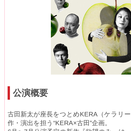
公演概要
古田新太が座長をつとめKERA（ケラリ
作・演出を担う“KERA×古田”企画。