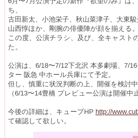
6月〜7月公演予定の新作『欲望のみ』は、
ち、
古田新太、小池栄子、秋山菜津子、大東駿
山西惇ほか、剛腕の俳優陣が顔を揃える
この度、公演チラシ、及び、全キャスト
た。
公演は、6/18〜7/12下北沢 本多劇場、7/
ター 阪急 中ホール兵庫にて予定。
但し、慎重に状況判断の上、開催を検討
（6/13〜14豊橋 プレビュー公演は開催中
今後の詳細は、キューブHP
http://www.cub
て確認して欲しい。