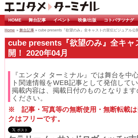
HOME
舞台記事
イベント
映像/出版
コトバヲツナグ
Home
»
舞台記事
» cube presents『欲望のみ』全キャストの宣伝ビジュアル公
cube presents『欲望のみ』
開！ 2020年04月
『エンタメ ターミナル』では舞台を中
ト関連情報をWEB記事として発信して
掲載内容は、掲載日付のものとなります
ください。
※ 記事・写真等の無断使用・無断転載
クはフリーです。