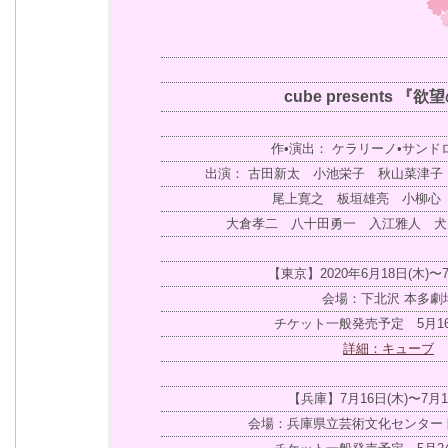
cube presents 『
作•演出： ケラリーノ•サンド
出演： 古田新太 小池栄子 秋山菜津子
尾上寛之 板垣雄亮 小柳心
大倉孝二 八十田勇一 入江雅人 犬
【東京】2020年6月18日(木)〜7
会場：下北沢 本多劇
チケット一般発売予定 5月1
詳細：キューブ
【兵庫】7月16日(木)〜7月1
会場：兵庫県立芸術文化センター 